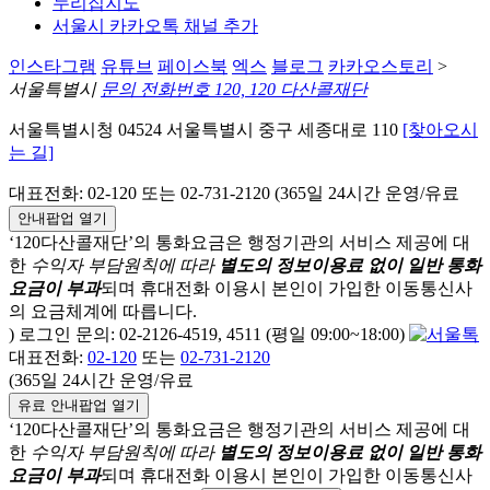
누리집지도
서울시 카카오톡 채널 추가
인스타그램
유튜브
페이스북
엑스
블로그
카카오스토리
>
서울특별시
문의 전화번호 120, 120 다산콜재단
서울특별시청 04524 서울특별시 중구 세종대로 110
[찾아오시
는 길]
대표전화: 02-120 또는 02-731-2120 (365일 24시간 운영/유료
안내팝업 열기
‘120다산콜재단’의 통화요금은 행정기관의 서비스 제공에 대
한
수익자 부담원칙에 따라
별도의 정보이용료 없이 일반 통화
요금이 부과
되며
휴대전화 이용시 본인이 가입한 이동통신사
의 요금체계에 따릅니다.
) 로그인 문의: 02-2126-4519, 4511 (평일 09:00~18:00)
대표전화:
02-120
또는
02-731-2120
(365일 24시간 운영/유료
유료 안내팝업 열기
‘120다산콜재단’의 통화요금은 행정기관의 서비스 제공에 대
한
수익자 부담원칙에 따라
별도의 정보이용료 없이 일반 통화
요금이 부과
되며
휴대전화 이용시 본인이 가입한 이동통신사