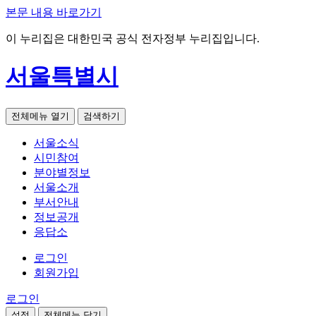
본문 내용 바로가기
이 누리집은 대한민국 공식 전자정부 누리집입니다.
서울특별시
전체메뉴 열기
검색하기
서울소식
시민참여
분야별정보
서울소개
부서안내
정보공개
응답소
로그인
회원가입
로그인
설정
전체메뉴 닫기