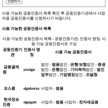
인증하기
사용 가능한 공동인증서 목록 확인 후 공동인증기관에서 사업
자용 공동인증서를 신청하시기 바랍니다.
사용 가능한 공동인증서 목록
사용 가능한 공동인증서 목록 - 공동인증기관, 인증서 명칭, 사
용 가능 공동인증서로 구성
공동인증기
인증서 명
사용 가능 공동인증서
관
칭
법인 -
범용
법인 -
은행/보험
법인 -
증권
금융결제
yessign
법인 -
은행
법인 -
기타목적
법인 -
법인
원
업무
법인 -
기업뱅킹
법인 -
조달청
코스콤
signkorea
사업자 -
범용
한국정보
signgate
사업자 -
범용
사업자 -
전자세금용
인증