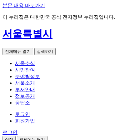
본문 내용 바로가기
이 누리집은 대한민국 공식 전자정부 누리집입니다.
서울특별시
전체메뉴 열기
검색하기
서울소식
시민참여
분야별정보
서울소개
부서안내
정보공개
응답소
로그인
회원가입
로그인
설정
전체메뉴 닫기