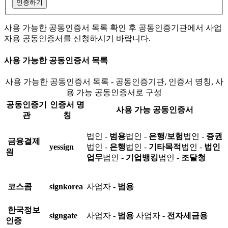
인증하기
사용 가능한 공동인증서 목록 확인 후 공동인증기관에서 사업
자용 공동인증서를 신청하시기 바랍니다.
사용 가능한 공동인증서 목록
사용 가능한 공동인증서 목록 - 공동인증기관, 인증서 명칭, 사
용 가능 공동인증서로 구성
공동인증기
인증서 명
사용 가능 공동인증서
관
칭
법인 -
범용
법인 -
은행/보험
법인 -
증권
금융결제
yessign
법인 -
은행
법인 -
기타목적
법인 -
법인
원
업무
법인 -
기업뱅킹
법인 -
조달청
코스콤
signkorea
사업자 -
범용
한국정보
signgate
사업자 -
범용
사업자 -
전자세금용
인증