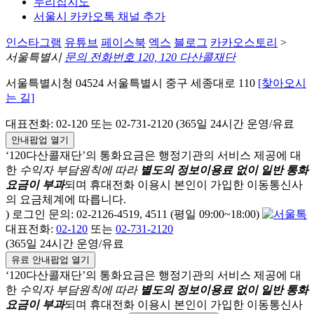
누리집지도
서울시 카카오톡 채널 추가
인스타그램
유튜브
페이스북
엑스
블로그
카카오스토리
>
서울특별시
문의 전화번호 120, 120 다산콜재단
서울특별시청 04524 서울특별시 중구 세종대로 110
[찾아오시
는 길]
대표전화: 02-120 또는 02-731-2120 (365일 24시간 운영/유료
안내팝업 열기
‘120다산콜재단’의 통화요금은 행정기관의 서비스 제공에 대
한
수익자 부담원칙에 따라
별도의 정보이용료 없이 일반 통화
요금이 부과
되며
휴대전화 이용시 본인이 가입한 이동통신사
의 요금체계에 따릅니다.
) 로그인 문의: 02-2126-4519, 4511 (평일 09:00~18:00)
대표전화:
02-120
또는
02-731-2120
(365일 24시간 운영/유료
유료 안내팝업 열기
‘120다산콜재단’의 통화요금은 행정기관의 서비스 제공에 대
한
수익자 부담원칙에 따라
별도의 정보이용료 없이 일반 통화
요금이 부과
되며
휴대전화 이용시 본인이 가입한 이동통신사