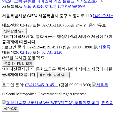
인스타그램
유튜브
페이스북
엑스
블로그
카카오스토리
>
서울특별시
문의 전화번호 120, 120 다산콜재단
서울특별시청 04524 서울특별시 중구 세종대로 110
[찾아오시는
대표전화: 02-120 또는 02-731-2120 (365일 24시간 운영/유료
안내팝업 열기
‘120다산콜재단’의 통화요금은 행정기관의 서비스 제공에 대
금체계에 따릅니다.
) 로그인 문의: 02-2126-4519, 4511 (평일 09:00~18:00)
대표전화:
02-120
또는
02-731-2120
(365일 24시간 운영/유료
유료 안내팝업 열기
‘120다산콜재단’의 통화요금은 행정기관의 서비스 제공에 대
금체계에 따릅니다.
유료 안내팝업 닫기
)
로그인 문의:
02-2126-4519, 4511
(평일 09:00~18:00)
© Seoul Metropolitan Government all rights reserved
상단으로