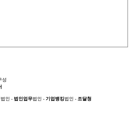
구성
서
적
법인 -
법인업무
법인 -
기업뱅킹
법인 -
조달청