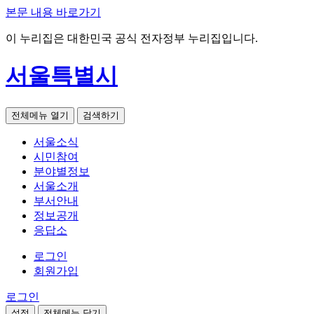
본문 내용 바로가기
이 누리집은 대한민국 공식 전자정부 누리집입니다.
서울특별시
전체메뉴 열기
검색하기
서울소식
시민참여
분야별정보
서울소개
부서안내
정보공개
응답소
로그인
회원가입
로그인
설정
전체메뉴 닫기