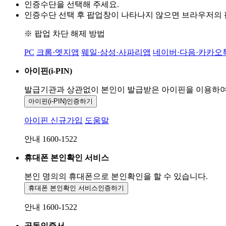
인증수단을 선택해 주세요.
인증수단 선택 후 팝업창이 나타나지 않으면 브라우저의
※ 팝업 차단 해제 방법
PC
크롬·엣지앱
웨일·삼성·사파리앱
네이버·다음·카카오
아이핀(i-PIN)
발급기관과 상관없이 본인이 발급받은
아이핀을 이용하
아이핀(i-PIN)
인증하기
아이핀 신규가입
도움말
안내 1600-1522
휴대폰 본인확인 서비스
본인 명의의 휴대폰으로
본인확인을 할 수 있습니다.
휴대폰 본인확인 서비스
인증하기
안내 1600-1522
공동인증서