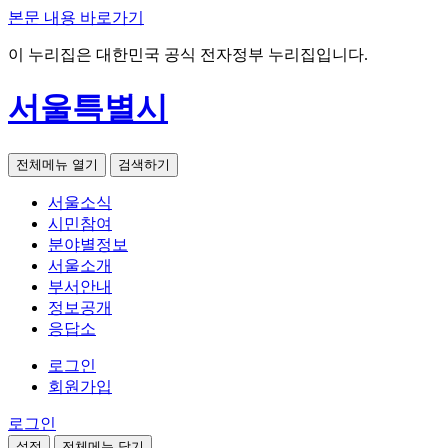
본문 내용 바로가기
이 누리집은 대한민국 공식 전자정부 누리집입니다.
서울특별시
전체메뉴 열기
검색하기
서울소식
시민참여
분야별정보
서울소개
부서안내
정보공개
응답소
로그인
회원가입
로그인
설정
전체메뉴 닫기