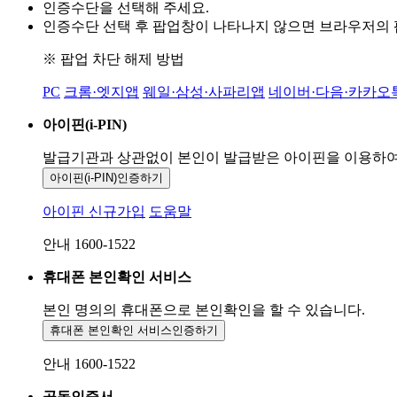
인증수단을 선택해 주세요.
인증수단 선택 후 팝업창이 나타나지 않으면 브라우저의
※ 팝업 차단 해제 방법
PC
크롬·엣지앱
웨일·삼성·사파리앱
네이버·다음·카카오
아이핀(i-PIN)
발급기관과 상관없이 본인이 발급받은
아이핀을 이용하
아이핀(i-PIN)
인증하기
아이핀 신규가입
도움말
안내 1600-1522
휴대폰 본인확인 서비스
본인 명의의 휴대폰으로
본인확인을 할 수 있습니다.
휴대폰 본인확인 서비스
인증하기
안내 1600-1522
공동인증서