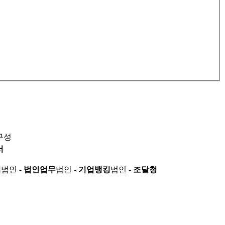
구성
서
적
법인 -
법인업무
법인 -
기업뱅킹
법인 -
조달청