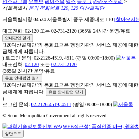
인스타그램
유튜브
페이스북
엑스
블로그
카카오스토리
>
서울특별시
문의 전화번호 120, 120 다산콜재단
서울특별시청 04524 서울특별시 중구 세종대로 110
[찾아오시는
대표전화: 02-120 또는 02-731-2120 (365일 24시간 운영/유료
안내팝업 열기
‘120다산콜재단’의 통화요금은 행정기관의 서비스 제공에 대
금체계에 따릅니다.
) 로그인 문의: 02-2126-4519, 4511 (평일 09:00~18:00)
대표전화:
02-120
또는
02-731-2120
(365일 24시간 운영/유료
유료 안내팝업 열기
‘120다산콜재단’의 통화요금은 행정기관의 서비스 제공에 대
금체계에 따릅니다.
유료 안내팝업 닫기
)
로그인 문의:
02-2126-4519, 4511
(평일 09:00~18:00)
© Seoul Metropolitan Government all rights reserved
상단으로