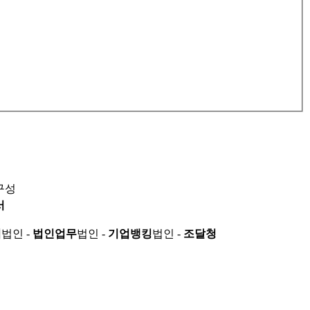
구성
서
적
법인 -
법인업무
법인 -
기업뱅킹
법인 -
조달청