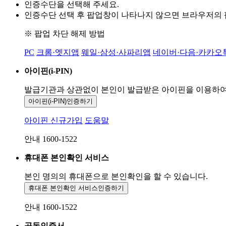
인증수단을 선택해 주세요.
인증수단 선택 후 팝업창이 나타나지 않으면 브라우저의
※ 팝업 차단 해제 방법
PC
크롬·엣지앱
웨일·삼성·사파리앱
네이버·다음·카카오
아이핀(i-PIN)
발급기관과 상관없이 본인이 발급받은
아이핀을 이용하
아이핀(i-PIN)
인증하기
아이핀 신규가입
도움말
안내 1600-1522
휴대폰 본인확인 서비스
본인 명의의 휴대폰으로
본인확인을 할 수 있습니다.
휴대폰 본인확인 서비스
인증하기
안내 1600-1522
공동인증서