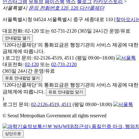
인스타그램
유튜브
페이스북
엑스
블로그
카카오스토리
>
서울특별시
문의 전화번호 120, 120 다산콜재단
서울특별시청 04524 서울특별시 중구 세종대로 110
[찾아오시는
대표전화: 02-120 또는 02-731-2120 (365일 24시간 운영/유료
안내팝업 열기
‘120다산콜재단’의 통화요금은 행정기관의 서비스 제공에 대
금체계에 따릅니다.
) 로그인 문의: 02-2126-4519, 4511 (평일 09:00~18:00)
대표전화:
02-120
또는
02-731-2120
(365일 24시간 운영/유료
유료 안내팝업 열기
‘120다산콜재단’의 통화요금은 행정기관의 서비스 제공에 대
금체계에 따릅니다.
유료 안내팝업 닫기
)
로그인 문의:
02-2126-4519, 4511
(평일 09:00~18:00)
© Seoul Metropolitan Government all rights reserved
상단으로