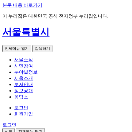
본문 내용 바로가기
이 누리집은 대한민국 공식 전자정부 누리집입니다.
서울특별시
전체메뉴 열기
검색하기
서울소식
시민참여
분야별정보
서울소개
부서안내
정보공개
응답소
로그인
회원가입
로그인
설정
전체메뉴 닫기