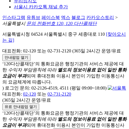
누리집지도
서울시 카카오톡 채널 추가
인스타그램
유튜브
페이스북
엑스
블로그
카카오스토리
>
서울특별시
문의 전화번호 120, 120 다산콜재단
서울특별시청 04524 서울특별시 중구 세종대로 110
[찾아오시
는 길]
대표전화: 02-120 또는 02-731-2120 (365일 24시간 운영/유료
안내팝업 열기
‘120다산콜재단’의 통화요금은 행정기관의 서비스 제공에 대
한
수익자 부담원칙에 따라
별도의 정보이용료 없이 일반 통화
요금이 부과
되며
휴대전화 이용시 본인이 가입한 이동통신사
의 요금체계에 따릅니다.
) 로그인 문의: 02-2126-4519, 4511 (평일 09:00~18:00)
대표전화:
02-120
또는
02-731-2120
(365일 24시간 운영/유료
유료 안내팝업 열기
‘120다산콜재단’의 통화요금은 행정기관의 서비스 제공에 대
한
수익자 부담원칙에 따라
별도의 정보이용료 없이 일반 통화
요금이 부과
되며
휴대전화 이용시 본인이 가입한 이동통신사