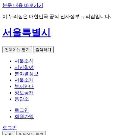
본문 내용 바로가기
이 누리집은 대한민국 공식 전자정부 누리집입니다.
서울특별시
전체메뉴 열기
검색하기
서울소식
시민참여
분야별정보
서울소개
부서안내
정보공개
응답소
로그인
회원가입
로그인
설정
전체메뉴 닫기