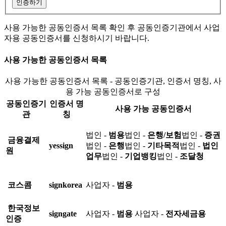
인증하기
사용 가능한 공동인증서 목록 확인 후 공동인증기관에서 사업
자용 공동인증서를 신청하시기 바랍니다.
사용 가능한 공동인증서 목록
사용 가능한 공동인증서 목록 - 공동인증기관, 인증서 명칭, 사
용 가능 공동인증서로 구성
공동인증기
인증서 명
사용 가능 공동인증서
관
칭
법인 -
범용
법인 -
은행/보험
법인 -
증권
금융결제
yessign
법인 -
은행
법인 -
기타목적
법인 -
법인
원
업무
법인 -
기업뱅킹
법인 -
조달청
코스콤
signkorea
사업자 -
범용
한국정보
signgate
사업자 -
범용
사업자 -
전자세금용
인증