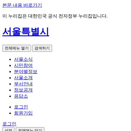
본문 내용 바로가기
이 누리집은 대한민국 공식 전자정부 누리집입니다.
서울특별시
전체메뉴 열기
검색하기
서울소식
시민참여
분야별정보
서울소개
부서안내
정보공개
응답소
로그인
회원가입
로그인
설정
전체메뉴 닫기