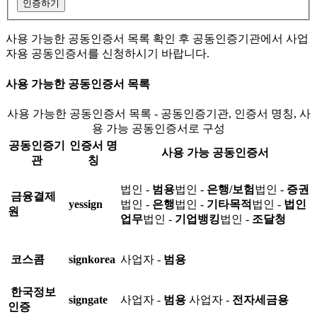
인증하기
사용 가능한 공동인증서 목록 확인 후 공동인증기관에서 사업
자용 공동인증서를 신청하시기 바랍니다.
사용 가능한 공동인증서 목록
사용 가능한 공동인증서 목록 - 공동인증기관, 인증서 명칭, 사
용 가능 공동인증서로 구성
공동인증기
인증서 명
사용 가능 공동인증서
관
칭
법인 -
범용
법인 -
은행/보험
법인 -
증권
금융결제
yessign
법인 -
은행
법인 -
기타목적
법인 -
법인
원
업무
법인 -
기업뱅킹
법인 -
조달청
코스콤
signkorea
사업자 -
범용
한국정보
signgate
사업자 -
범용
사업자 -
전자세금용
인증