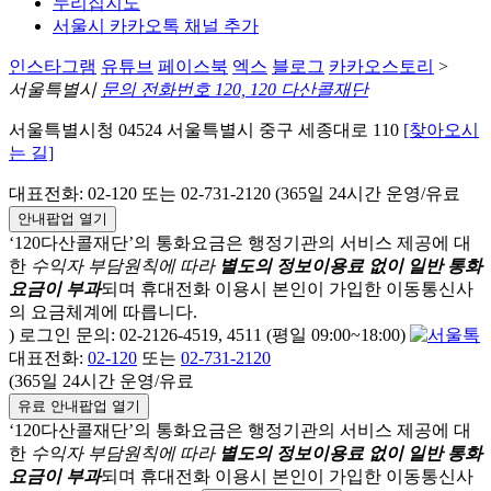
누리집지도
서울시 카카오톡 채널 추가
인스타그램
유튜브
페이스북
엑스
블로그
카카오스토리
>
서울특별시
문의 전화번호 120, 120 다산콜재단
서울특별시청 04524 서울특별시 중구 세종대로 110
[찾아오시
는 길]
대표전화: 02-120 또는 02-731-2120 (365일 24시간 운영/유료
안내팝업 열기
‘120다산콜재단’의 통화요금은 행정기관의 서비스 제공에 대
한
수익자 부담원칙에 따라
별도의 정보이용료 없이 일반 통화
요금이 부과
되며
휴대전화 이용시 본인이 가입한 이동통신사
의 요금체계에 따릅니다.
) 로그인 문의: 02-2126-4519, 4511 (평일 09:00~18:00)
대표전화:
02-120
또는
02-731-2120
(365일 24시간 운영/유료
유료 안내팝업 열기
‘120다산콜재단’의 통화요금은 행정기관의 서비스 제공에 대
한
수익자 부담원칙에 따라
별도의 정보이용료 없이 일반 통화
요금이 부과
되며
휴대전화 이용시 본인이 가입한 이동통신사