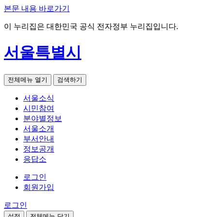
본문 내용 바로가기
이 누리집은 대한민국 공식 전자정부 누리집입니다.
서울특별시
전체메뉴 열기
검색하기
서울소식
시민참여
분야별정보
서울소개
부서안내
정보공개
응답소
로그인
회원가입
로그인
설정
전체메뉴 닫기