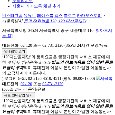
누리집지도
서울시 카카오톡 채널 추가
인스타그램
유튜브
페이스북
엑스
블로그
카카오스토리
>
서울특별시
문의 전화번호 120, 120 다산콜재단
서울특별시청 04524 서울특별시 중구 세종대로 110
[찾아오시
는 길]
대표전화: 02-120 또는 02-731-2120 (365일 24시간 운영/유료
안내팝업 열기
‘120다산콜재단’의 통화요금은 행정기관의 서비스 제공에 대
한
수익자 부담원칙에 따라
별도의 정보이용료 없이 일반 통화
요금이 부과
되며
휴대전화 이용시 본인이 가입한 이동통신사
의 요금체계에 따릅니다.
) 로그인 문의: 02-2126-4519, 4511 (평일 09:00~18:00)
대표전화:
02-120
또는
02-731-2120
(365일 24시간 운영/유료
유료 안내팝업 열기
‘120다산콜재단’의 통화요금은 행정기관의 서비스 제공에 대
한
수익자 부담원칙에 따라
별도의 정보이용료 없이 일반 통화
요금이 부과
되며
휴대전화 이용시 본인이 가입한 이동통신사