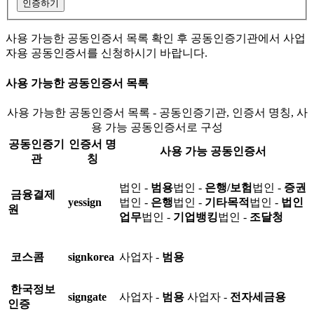
인증하기
사용 가능한 공동인증서 목록 확인 후 공동인증기관에서 사업
자용 공동인증서를 신청하시기 바랍니다.
사용 가능한 공동인증서 목록
사용 가능한 공동인증서 목록 - 공동인증기관, 인증서 명칭, 사
용 가능 공동인증서로 구성
공동인증기
인증서 명
사용 가능 공동인증서
관
칭
법인 -
범용
법인 -
은행/보험
법인 -
증권
금융결제
yessign
법인 -
은행
법인 -
기타목적
법인 -
법인
원
업무
법인 -
기업뱅킹
법인 -
조달청
코스콤
signkorea
사업자 -
범용
한국정보
signgate
사업자 -
범용
사업자 -
전자세금용
인증