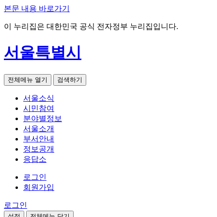
본문 내용 바로가기
이 누리집은 대한민국 공식 전자정부 누리집입니다.
서울특별시
전체메뉴 열기
검색하기
서울소식
시민참여
분야별정보
서울소개
부서안내
정보공개
응답소
로그인
회원가입
로그인
설정
전체메뉴 닫기