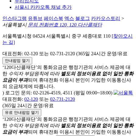
누리집지도
서울시 카카오톡 채널 추가
인스타그램
유튜브
페이스북
엑스
블로그
카카오스토리
>
서울특별시
문의 전화번호 120, 120 다산콜재단
서울특별시청 04524 서울특별시 중구 세종대로 110
[찾아오시
는 길]
대표전화: 02-120 또는 02-731-2120 (365일 24시간 운영/유료
안내팝업 열기
‘120다산콜재단’의 통화요금은 행정기관의 서비스 제공에 대
한
수익자 부담원칙에 따라
별도의 정보이용료 없이 일반 통화
요금이 부과
되며
휴대전화 이용시 본인이 가입한 이동통신사
의 요금체계에 따릅니다.
) 로그인 문의: 02-2126-4519, 4511 (평일 09:00~18:00)
대표전화:
02-120
또는
02-731-2120
(365일 24시간 운영/유료
유료 안내팝업 열기
‘120다산콜재단’의 통화요금은 행정기관의 서비스 제공에 대
한
수익자 부담원칙에 따라
별도의 정보이용료 없이 일반 통화
요금이 부과
되며
휴대전화 이용시 본인이 가입한 이동통신사