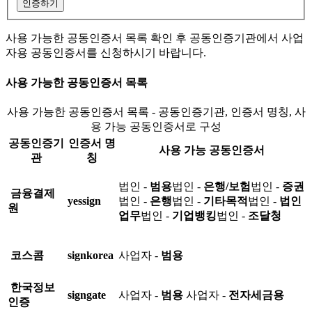
인증하기
사용 가능한 공동인증서 목록 확인 후 공동인증기관에서 사업
자용 공동인증서를 신청하시기 바랍니다.
사용 가능한 공동인증서 목록
사용 가능한 공동인증서 목록 - 공동인증기관, 인증서 명칭, 사
용 가능 공동인증서로 구성
공동인증기
인증서 명
사용 가능 공동인증서
관
칭
법인 -
범용
법인 -
은행/보험
법인 -
증권
금융결제
yessign
법인 -
은행
법인 -
기타목적
법인 -
법인
원
업무
법인 -
기업뱅킹
법인 -
조달청
코스콤
signkorea
사업자 -
범용
한국정보
signgate
사업자 -
범용
사업자 -
전자세금용
인증