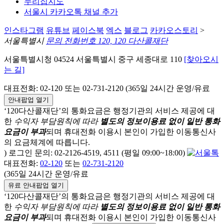
누리집지도
서울시 카카오톡 채널 추가
인스타그램
유튜브
페이스북
엑스
블로그
카카오스토리
>
서울특별시
문의 전화번호 120, 120 다산콜재단
서울특별시청 04524 서울특별시 중구 세종대로 110
[찾아오시
는 길]
대표전화: 02-120 또는 02-731-2120 (365일 24시간 운영/유료
안내팝업 열기
‘120다산콜재단’의 통화요금은 행정기관의 서비스 제공에 대
한
수익자 부담원칙에 따라
별도의 정보이용료 없이 일반 통화
요금이 부과
되며
휴대전화 이용시 본인이 가입한 이동통신사
의 요금체계에 따릅니다.
) 로그인 문의: 02-2126-4519, 4511 (평일 09:00~18:00)
대표전화:
02-120
또는
02-731-2120
(365일 24시간 운영/유료
유료 안내팝업 열기
‘120다산콜재단’의 통화요금은 행정기관의 서비스 제공에 대
한
수익자 부담원칙에 따라
별도의 정보이용료 없이 일반 통화
요금이 부과
되며
휴대전화 이용시 본인이 가입한 이동통신사