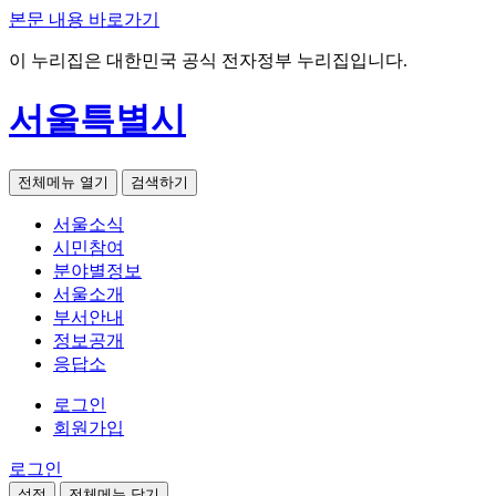
본문 내용 바로가기
이 누리집은 대한민국 공식 전자정부 누리집입니다.
서울특별시
전체메뉴 열기
검색하기
서울소식
시민참여
분야별정보
서울소개
부서안내
정보공개
응답소
로그인
회원가입
로그인
설정
전체메뉴 닫기