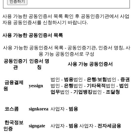
인증하기
사용 가능한 공동인증서 목록 확인 후 공동인증기관에서 사업
자용 공동인증서를 신청하시기 바랍니다.
사용 가능한 공동인증서 목록
사용 가능한 공동인증서 목록 - 공동인증기관, 인증서 명칭, 사
용 가능 공동인증서로 구성
공동인증기
인증서 명
사용 가능 공동인증서
관
칭
법인 -
범용
법인 -
은행/보험
법인 -
증권
금융결제
yessign
법인 -
은행
법인 -
기타목적
법인 -
법인
원
업무
법인 -
기업뱅킹
법인 -
조달청
코스콤
signkorea
사업자 -
범용
한국정보
signgate
사업자 -
범용
사업자 -
전자세금용
인증