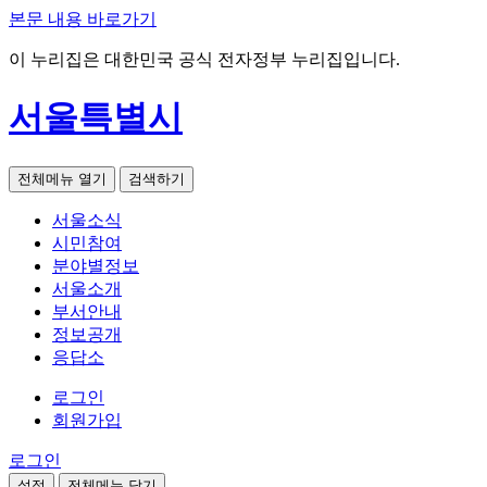
본문 내용 바로가기
이 누리집은 대한민국 공식 전자정부 누리집입니다.
서울특별시
전체메뉴 열기
검색하기
서울소식
시민참여
분야별정보
서울소개
부서안내
정보공개
응답소
로그인
회원가입
로그인
설정
전체메뉴 닫기