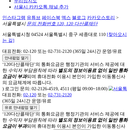
누리집지도
서울시 카카오톡 채널 추가
인스타그램
유튜브
페이스북
엑스
블로그
카카오스토리
>
서울특별시
문의 전화번호 120, 120 다산콜재단
서울특별시청 04524 서울특별시 중구 세종대로 110
[찾아오시
는 길]
대표전화: 02-120 또는 02-731-2120 (365일 24시간 운영/유료
안내팝업 열기
‘120다산콜재단’의 통화요금은 행정기관의 서비스 제공에 대
한
수익자 부담원칙에 따라
별도의 정보이용료 없이 일반 통화
요금이 부과
되며
휴대전화 이용시 본인이 가입한 이동통신사
의 요금체계에 따릅니다.
) 로그인 문의: 02-2126-4519, 4511 (평일 09:00~18:00)
대표전화:
02-120
또는
02-731-2120
(365일 24시간 운영/유료
유료 안내팝업 열기
‘120다산콜재단’의 통화요금은 행정기관의 서비스 제공에 대
한
수익자 부담원칙에 따라
별도의 정보이용료 없이 일반 통화
요금이 부과
되며
휴대전화 이용시 본인이 가입한 이동통신사