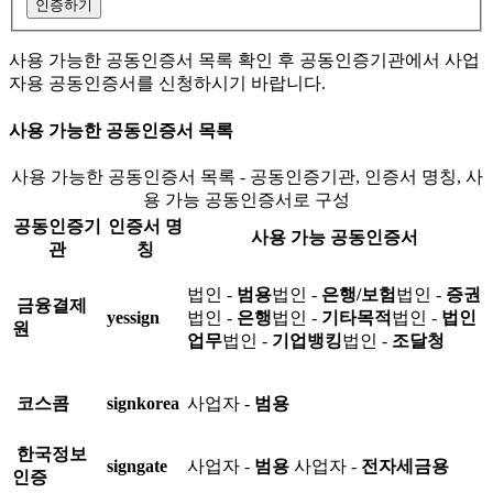
인증하기
사용 가능한 공동인증서 목록 확인 후 공동인증기관에서 사업
자용 공동인증서를 신청하시기 바랍니다.
사용 가능한 공동인증서 목록
사용 가능한 공동인증서 목록 - 공동인증기관, 인증서 명칭, 사
용 가능 공동인증서로 구성
공동인증기
인증서 명
사용 가능 공동인증서
관
칭
법인 -
범용
법인 -
은행/보험
법인 -
증권
금융결제
yessign
법인 -
은행
법인 -
기타목적
법인 -
법인
원
업무
법인 -
기업뱅킹
법인 -
조달청
코스콤
signkorea
사업자 -
범용
한국정보
signgate
사업자 -
범용
사업자 -
전자세금용
인증