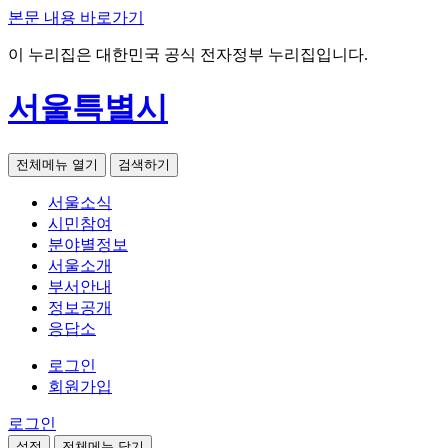
본문 내용 바로가기
이 누리집은 대한민국 공식 전자정부 누리집입니다.
서울특별시
전체메뉴 열기
검색하기
서울소식
시민참여
분야별정보
서울소개
부서안내
정보공개
응답소
로그인
회원가입
로그인
설정
전체메뉴 닫기