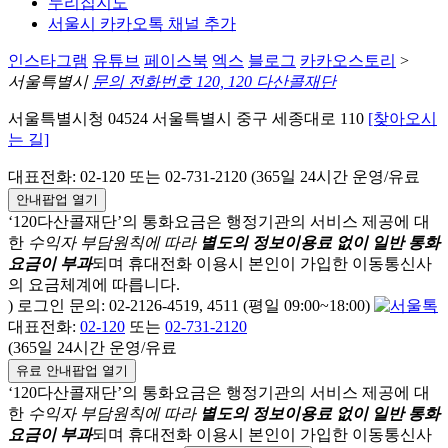
누리집지도
서울시 카카오톡 채널 추가
인스타그램
유튜브
페이스북
엑스
블로그
카카오스토리
>
서울특별시
문의 전화번호 120, 120 다산콜재단
서울특별시청 04524 서울특별시 중구 세종대로 110
[찾아오시
는 길]
대표전화: 02-120 또는 02-731-2120 (365일 24시간 운영/유료
안내팝업 열기
‘120다산콜재단’의 통화요금은 행정기관의 서비스 제공에 대
한
수익자 부담원칙에 따라
별도의 정보이용료 없이 일반 통화
요금이 부과
되며
휴대전화 이용시 본인이 가입한 이동통신사
의 요금체계에 따릅니다.
) 로그인 문의: 02-2126-4519, 4511 (평일 09:00~18:00)
대표전화:
02-120
또는
02-731-2120
(365일 24시간 운영/유료
유료 안내팝업 열기
‘120다산콜재단’의 통화요금은 행정기관의 서비스 제공에 대
한
수익자 부담원칙에 따라
별도의 정보이용료 없이 일반 통화
요금이 부과
되며
휴대전화 이용시 본인이 가입한 이동통신사