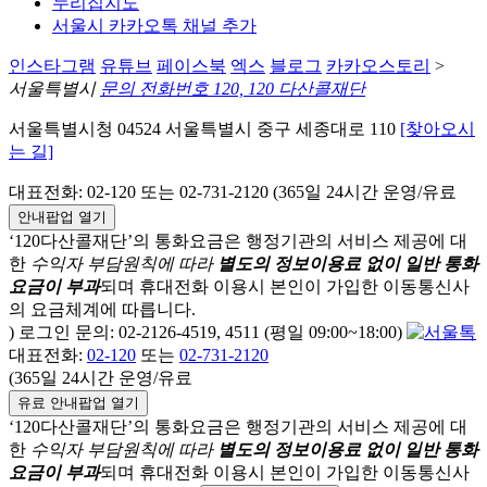
누리집지도
서울시 카카오톡 채널 추가
인스타그램
유튜브
페이스북
엑스
블로그
카카오스토리
>
서울특별시
문의 전화번호 120, 120 다산콜재단
서울특별시청 04524 서울특별시 중구 세종대로 110
[찾아오시
는 길]
대표전화: 02-120 또는 02-731-2120 (365일 24시간 운영/유료
안내팝업 열기
‘120다산콜재단’의 통화요금은 행정기관의 서비스 제공에 대
한
수익자 부담원칙에 따라
별도의 정보이용료 없이 일반 통화
요금이 부과
되며
휴대전화 이용시 본인이 가입한 이동통신사
의 요금체계에 따릅니다.
) 로그인 문의: 02-2126-4519, 4511 (평일 09:00~18:00)
대표전화:
02-120
또는
02-731-2120
(365일 24시간 운영/유료
유료 안내팝업 열기
‘120다산콜재단’의 통화요금은 행정기관의 서비스 제공에 대
한
수익자 부담원칙에 따라
별도의 정보이용료 없이 일반 통화
요금이 부과
되며
휴대전화 이용시 본인이 가입한 이동통신사