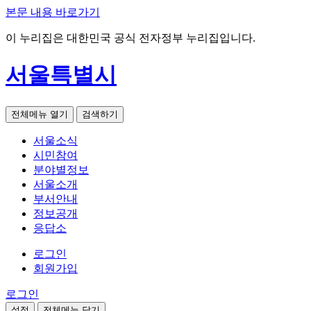
본문 내용 바로가기
이 누리집은 대한민국 공식 전자정부 누리집입니다.
서울특별시
전체메뉴 열기
검색하기
서울소식
시민참여
분야별정보
서울소개
부서안내
정보공개
응답소
로그인
회원가입
로그인
설정
전체메뉴 닫기