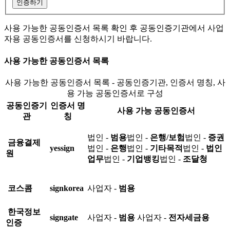
인증하기
사용 가능한 공동인증서 목록 확인 후 공동인증기관에서 사업
자용 공동인증서를 신청하시기 바랍니다.
사용 가능한 공동인증서 목록
사용 가능한 공동인증서 목록 - 공동인증기관, 인증서 명칭, 사
용 가능 공동인증서로 구성
공동인증기
인증서 명
사용 가능 공동인증서
관
칭
법인 -
범용
법인 -
은행/보험
법인 -
증권
금융결제
yessign
법인 -
은행
법인 -
기타목적
법인 -
법인
원
업무
법인 -
기업뱅킹
법인 -
조달청
코스콤
signkorea
사업자 -
범용
한국정보
signgate
사업자 -
범용
사업자 -
전자세금용
인증