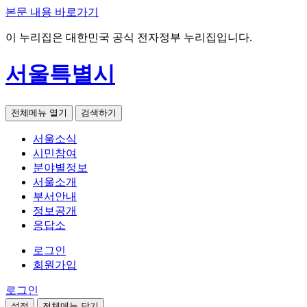
본문 내용 바로가기
이 누리집은 대한민국 공식 전자정부 누리집입니다.
서울특별시
전체메뉴 열기
검색하기
서울소식
시민참여
분야별정보
서울소개
부서안내
정보공개
응답소
로그인
회원가입
로그인
설정
전체메뉴 닫기