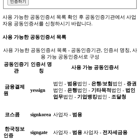
인증하기
사용 가능한 공동인증서 목록 확인 후 공동인증기관에서 사업
자용 공동인증서를 신청하시기 바랍니다.
사용 가능한 공동인증서 목록
사용 가능한 공동인증서 목록 - 공동인증기관, 인증서 명칭, 사
용 가능 공동인증서로 구성
공동인증기
인증서 명
사용 가능 공동인증서
관
칭
법인 -
범용
법인 -
은행/보험
법인 -
증권
금융결제
yessign
법인 -
은행
법인 -
기타목적
법인 -
법인
원
업무
법인 -
기업뱅킹
법인 -
조달청
코스콤
signkorea
사업자 -
범용
한국정보
signgate
사업자 -
범용
사업자 -
전자세금용
인증