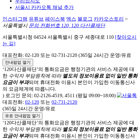
누리집지도
서울시 카카오톡 채널 추가
인스타그램
유튜브
페이스북
엑스
블로그
카카오스토리
>
서울특별시
문의 전화번호 120, 120 다산콜재단
서울특별시청 04524 서울특별시 중구 세종대로 110
[찾아오시
는 길]
대표전화: 02-120 또는 02-731-2120 (365일 24시간 운영/유료
안내팝업 열기
‘120다산콜재단’의 통화요금은 행정기관의 서비스 제공에 대
한
수익자 부담원칙에 따라
별도의 정보이용료 없이 일반 통화
요금이 부과
되며
휴대전화 이용시 본인이 가입한 이동통신사
의 요금체계에 따릅니다.
) 로그인 문의: 02-2126-4519, 4511 (평일 09:00~18:00)
대표전화:
02-120
또는
02-731-2120
(365일 24시간 운영/유료
유료 안내팝업 열기
‘120다산콜재단’의 통화요금은 행정기관의 서비스 제공에 대
한
수익자 부담원칙에 따라
별도의 정보이용료 없이 일반 통화
요금이 부과
되며
휴대전화 이용시 본인이 가입한 이동통신사