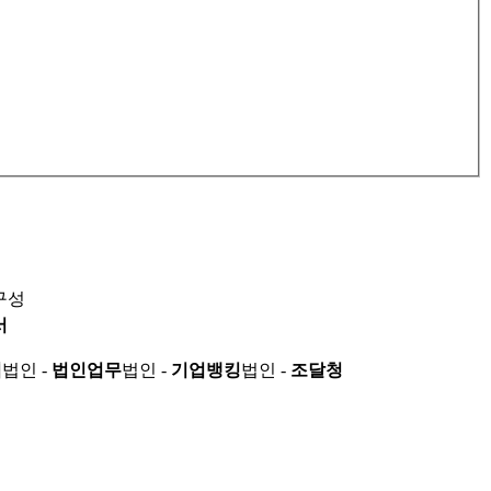
구성
서
적
법인 -
법인업무
법인 -
기업뱅킹
법인 -
조달청