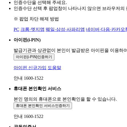
인증수단을 선택해 주세요.
인증수단 선택 후 팝업창이 나타나지 않으면 브라우저의
※ 팝업 차단 해제 방법
PC
크롬·엣지앱
웨일·삼성·사파리앱
네이버·다음·카카오
아이핀(i-PIN)
발급기관과 상관없이 본인이 발급받은
아이핀을 이용하
아이핀(i-PIN)
인증하기
아이핀 신규가입
도움말
안내 1600-1522
휴대폰 본인확인 서비스
본인 명의의 휴대폰으로
본인확인을 할 수 있습니다.
휴대폰 본인확인 서비스
인증하기
안내 1600-1522
공동인증서