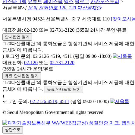
인스타그램
유튜브
페이스북
엑스
블로그
카카오스토리
>
서울특별시
문의 전화번호 120, 120 다산콜재단
서울특별시청 04524 서울특별시 중구 세종대로 110
[찾아오시는
대표전화: 02-120 또는 02-731-2120 (365일 24시간 운영/유료
안내팝업 열기
‘120다산콜재단’의 통화요금은 행정기관의 서비스 제공에 대
금체계에 따릅니다.
) 로그인 문의: 02-2126-4519, 4511 (평일 09:00~18:00)
대표전화:
02-120
또는
02-731-2120
(365일 24시간 운영/유료
유료 안내팝업 열기
‘120다산콜재단’의 통화요금은 행정기관의 서비스 제공에 대
금체계에 따릅니다.
유료 안내팝업 닫기
)
로그인 문의:
02-2126-4519, 4511
(평일 09:00~18:00)
© Seoul Metropolitan Government all rights reserved
상단으로