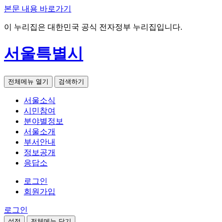
본문 내용 바로가기
이 누리집은 대한민국 공식 전자정부 누리집입니다.
서울특별시
전체메뉴 열기
검색하기
서울소식
시민참여
분야별정보
서울소개
부서안내
정보공개
응답소
로그인
회원가입
로그인
설정
전체메뉴 닫기