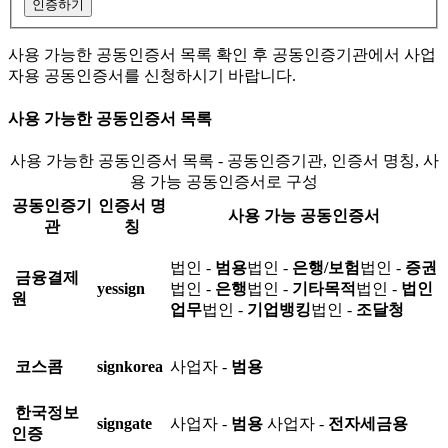
인증하기
사용 가능한 공동인증서 목록 확인 후 공동인증기관에서 사업
자용 공동인증서를 신청하시기 바랍니다.
사용 가능한 공동인증서 목록
사용 가능한 공동인증서 목록 - 공동인증기관, 인증서 명칭, 사
용 가능 공동인증서로 구성
공동인증기
인증서 명
사용 가능 공동인증서
관
칭
법인 -
범용
법인 -
은행/보험
법인 -
증권
금융결제
yessign
법인 -
은행
법인 -
기타목적
법인 -
법인
원
업무
법인 -
기업뱅킹
법인 -
조달청
코스콤
signkorea
사업자 -
범용
한국정보
signgate
사업자 -
범용
사업자 -
전자세금용
인증