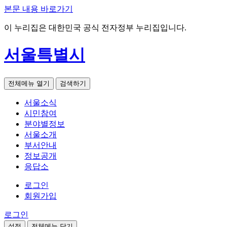
본문 내용 바로가기
이 누리집은 대한민국 공식 전자정부 누리집입니다.
서울특별시
전체메뉴 열기
검색하기
서울소식
시민참여
분야별정보
서울소개
부서안내
정보공개
응답소
로그인
회원가입
로그인
설정
전체메뉴 닫기