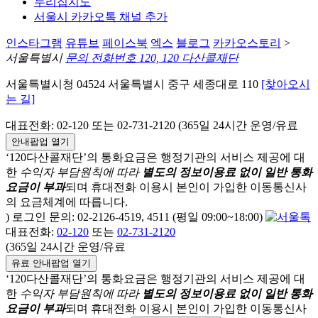
누리집지도
서울시 카카오톡 채널 추가
인스타그램
유튜브
페이스북
엑스
블로그
카카오스토리
>
서울특별시
문의 전화번호 120, 120 다산콜재단
서울특별시청 04524 서울특별시 중구 세종대로 110
[찾아오시
는 길]
대표전화: 02-120 또는 02-731-2120 (365일 24시간 운영/유료
안내팝업 열기
‘120다산콜재단’의 통화요금은 행정기관의 서비스 제공에 대
한
수익자 부담원칙에 따라
별도의 정보이용료 없이 일반 통화
요금이 부과
되며
휴대전화 이용시 본인이 가입한 이동통신사
의 요금체계에 따릅니다.
) 로그인 문의: 02-2126-4519, 4511 (평일 09:00~18:00)
대표전화:
02-120
또는
02-731-2120
(365일 24시간 운영/유료
유료 안내팝업 열기
‘120다산콜재단’의 통화요금은 행정기관의 서비스 제공에 대
한
수익자 부담원칙에 따라
별도의 정보이용료 없이 일반 통화
요금이 부과
되며
휴대전화 이용시 본인이 가입한 이동통신사