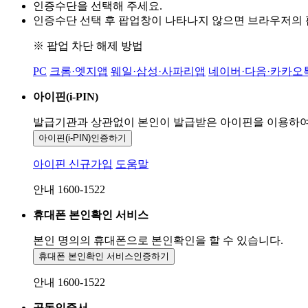
인증수단을 선택해 주세요.
인증수단 선택 후 팝업창이 나타나지 않으면 브라우저의
※ 팝업 차단 해제 방법
PC
크롬·엣지앱
웨일·삼성·사파리앱
네이버·다음·카카오
아이핀(i-PIN)
발급기관과 상관없이 본인이 발급받은
아이핀을 이용하
아이핀(i-PIN)
인증하기
아이핀 신규가입
도움말
안내 1600-1522
휴대폰 본인확인 서비스
본인 명의의 휴대폰으로
본인확인을 할 수 있습니다.
휴대폰 본인확인 서비스
인증하기
안내 1600-1522
공동인증서