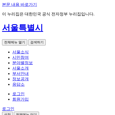
본문 내용 바로가기
이 누리집은 대한민국 공식 전자정부 누리집입니다.
서울특별시
전체메뉴 열기
검색하기
서울소식
시민참여
분야별정보
서울소개
부서안내
정보공개
응답소
로그인
회원가입
로그인
설정
전체메뉴 닫기