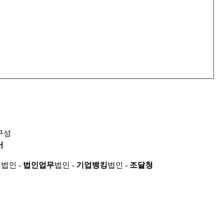
구성
서
적
법인 -
법인업무
법인 -
기업뱅킹
법인 -
조달청