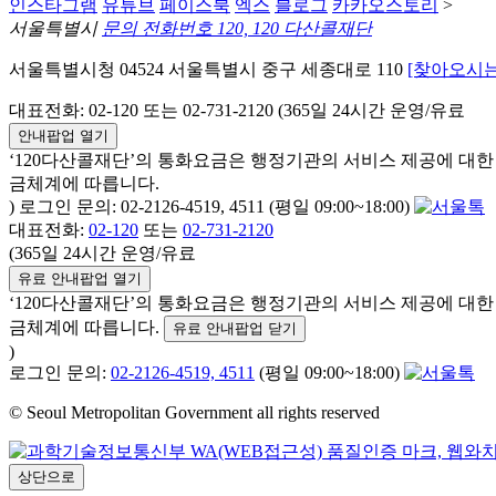
인스타그램
유튜브
페이스북
엑스
블로그
카카오스토리
>
서울특별시
문의 전화번호 120, 120 다산콜재단
서울특별시청 04524 서울특별시 중구 세종대로 110
[찾아오시는
대표전화: 02-120 또는 02-731-2120 (365일 24시간 운영/유료
안내팝업 열기
‘120다산콜재단’의 통화요금은 행정기관의 서비스 제공에 대
금체계에 따릅니다.
) 로그인 문의: 02-2126-4519, 4511 (평일 09:00~18:00)
대표전화:
02-120
또는
02-731-2120
(365일 24시간 운영/유료
유료 안내팝업 열기
‘120다산콜재단’의 통화요금은 행정기관의 서비스 제공에 대
금체계에 따릅니다.
유료 안내팝업 닫기
)
로그인 문의:
02-2126-4519, 4511
(평일 09:00~18:00)
© Seoul Metropolitan Government all rights reserved
상단으로