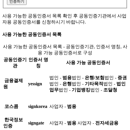
인증하기
사용 가능한 공동인증서 목록 확인 후 공동인증기관에서 사업
자용 공동인증서를 신청하시기 바랍니다.
사용 가능한 공동인증서 목록
사용 가능한 공동인증서 목록 - 공동인증기관, 인증서 명칭, 사
용 가능 공동인증서로 구성
공동인증기
인증서 명
사용 가능 공동인증서
관
칭
법인 -
범용
법인 -
은행/보험
법인 -
증권
금융결제
yessign
법인 -
은행
법인 -
기타목적
법인 -
법인
원
업무
법인 -
기업뱅킹
법인 -
조달청
코스콤
signkorea
사업자 -
범용
한국정보
signgate
사업자 -
범용
사업자 -
전자세금용
인증