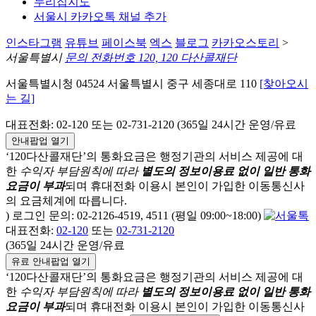
누리집지도
서울시 카카오톡 채널 추가
인스타그램
유튜브
페이스북
엑스
블로그
카카오스토리
>
서울특별시
문의 전화번호 120, 120 다산콜재단
서울특별시청 04524 서울특별시 중구 세종대로 110
[찾아오시
는 길]
대표전화: 02-120 또는 02-731-2120 (365일 24시간 운영/유료
안내팝업 열기
‘120다산콜재단’의 통화요금은 행정기관의 서비스 제공에 대
한
수익자 부담원칙에 따라
별도의 정보이용료 없이 일반 통화
요금이 부과
되며
휴대전화 이용시 본인이 가입한 이동통신사
의 요금체계에 따릅니다.
) 로그인 문의: 02-2126-4519, 4511 (평일 09:00~18:00)
대표전화:
02-120
또는
02-731-2120
(365일 24시간 운영/유료
유료 안내팝업 열기
‘120다산콜재단’의 통화요금은 행정기관의 서비스 제공에 대
한
수익자 부담원칙에 따라
별도의 정보이용료 없이 일반 통화
요금이 부과
되며
휴대전화 이용시 본인이 가입한 이동통신사