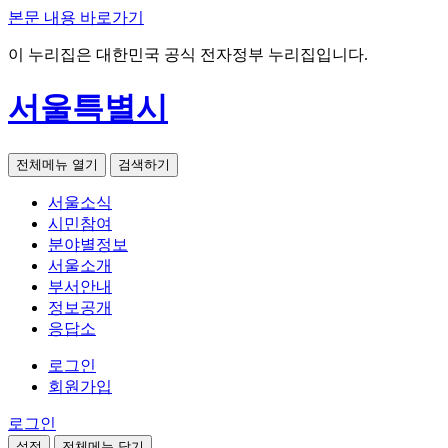
본문 내용 바로가기
이 누리집은 대한민국 공식 전자정부 누리집입니다.
서울특별시
전체메뉴 열기
검색하기
서울소식
시민참여
분야별정보
서울소개
부서안내
정보공개
응답소
로그인
회원가입
로그인
설정
전체메뉴 닫기