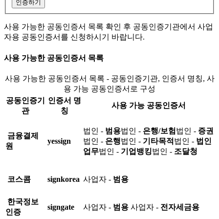
인증하기
사용 가능한 공동인증서 목록 확인 후 공동인증기관에서 사업
자용 공동인증서를 신청하시기 바랍니다.
사용 가능한 공동인증서 목록
사용 가능한 공동인증서 목록 - 공동인증기관, 인증서 명칭, 사
용 가능 공동인증서로 구성
공동인증기
인증서 명
사용 가능 공동인증서
관
칭
법인 -
범용
법인 -
은행/보험
법인 -
증권
금융결제
yessign
법인 -
은행
법인 -
기타목적
법인 -
법인
원
업무
법인 -
기업뱅킹
법인 -
조달청
코스콤
signkorea
사업자 -
범용
한국정보
signgate
사업자 -
범용
사업자 -
전자세금용
인증