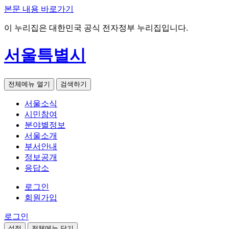
본문 내용 바로가기
이 누리집은 대한민국 공식 전자정부 누리집입니다.
서울특별시
전체메뉴 열기
검색하기
서울소식
시민참여
분야별정보
서울소개
부서안내
정보공개
응답소
로그인
회원가입
로그인
설정
전체메뉴 닫기