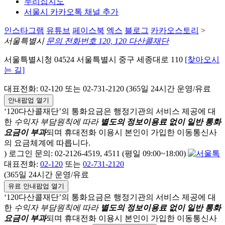
누리집지도
서울시 카카오톡 채널 추가
인스타그램
유튜브
페이스북
엑스
블로그
카카오스토리
>
서울특별시
문의 전화번호 120, 120 다산콜재단
서울특별시청 04524 서울특별시 중구 세종대로 110
[찾아오시
는 길]
대표전화: 02-120 또는 02-731-2120 (365일 24시간 운영/유료
안내팝업 열기
‘120다산콜재단’의 통화요금은 행정기관의 서비스 제공에 대
한
수익자 부담원칙에 따라
별도의 정보이용료 없이 일반 통화
요금이 부과
되며
휴대전화 이용시 본인이 가입한 이동통신사
의 요금체계에 따릅니다.
) 로그인 문의: 02-2126-4519, 4511 (평일 09:00~18:00)
대표전화:
02-120
또는
02-731-2120
(365일 24시간 운영/유료
유료 안내팝업 열기
‘120다산콜재단’의 통화요금은 행정기관의 서비스 제공에 대
한
수익자 부담원칙에 따라
별도의 정보이용료 없이 일반 통화
요금이 부과
되며
휴대전화 이용시 본인이 가입한 이동통신사