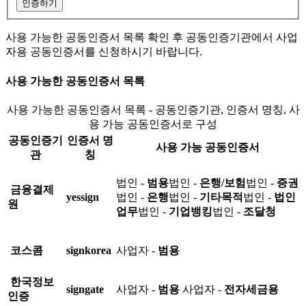
인증하기
사용 가능한 공동인증서 목록 확인 후 공동인증기관에서 사업
자용 공동인증서를 신청하시기 바랍니다.
사용 가능한 공동인증서 목록
사용 가능한 공동인증서 목록 - 공동인증기관, 인증서 명칭, 사
용 가능 공동인증서로 구성
공동인증기
인증서 명
사용 가능 공동인증서
관
칭
법인 -
범용
법인 -
은행/보험
법인 -
증권
금융결제
yessign
법인 -
은행
법인 -
기타목적
법인 -
법인
원
업무
법인 -
기업뱅킹
법인 -
조달청
코스콤
signkorea
사업자 -
범용
한국정보
signgate
사업자 -
범용
사업자 -
전자세금용
인증