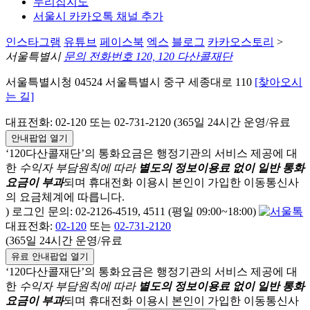
누리집지도
서울시 카카오톡 채널 추가
인스타그램
유튜브
페이스북
엑스
블로그
카카오스토리
>
서울특별시
문의 전화번호 120, 120 다산콜재단
서울특별시청 04524 서울특별시 중구 세종대로 110
[찾아오시
는 길]
대표전화: 02-120 또는 02-731-2120 (365일 24시간 운영/유료
안내팝업 열기
‘120다산콜재단’의 통화요금은 행정기관의 서비스 제공에 대
한
수익자 부담원칙에 따라
별도의 정보이용료 없이 일반 통화
요금이 부과
되며
휴대전화 이용시 본인이 가입한 이동통신사
의 요금체계에 따릅니다.
) 로그인 문의: 02-2126-4519, 4511 (평일 09:00~18:00)
대표전화:
02-120
또는
02-731-2120
(365일 24시간 운영/유료
유료 안내팝업 열기
‘120다산콜재단’의 통화요금은 행정기관의 서비스 제공에 대
한
수익자 부담원칙에 따라
별도의 정보이용료 없이 일반 통화
요금이 부과
되며
휴대전화 이용시 본인이 가입한 이동통신사