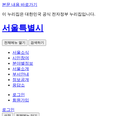
본문 내용 바로가기
이 누리집은 대한민국 공식 전자정부 누리집입니다.
서울특별시
전체메뉴 열기
검색하기
서울소식
시민참여
분야별정보
서울소개
부서안내
정보공개
응답소
로그인
회원가입
로그인
설정
전체메뉴 닫기