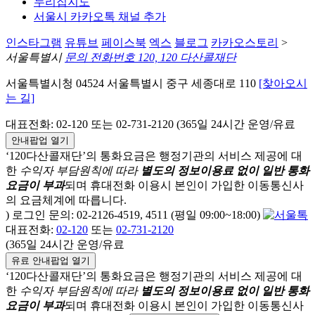
누리집지도
서울시 카카오톡 채널 추가
인스타그램
유튜브
페이스북
엑스
블로그
카카오스토리
>
서울특별시
문의 전화번호 120, 120 다산콜재단
서울특별시청 04524 서울특별시 중구 세종대로 110
[찾아오시
는 길]
대표전화: 02-120 또는 02-731-2120 (365일 24시간 운영/유료
안내팝업 열기
‘120다산콜재단’의 통화요금은 행정기관의 서비스 제공에 대
한
수익자 부담원칙에 따라
별도의 정보이용료 없이 일반 통화
요금이 부과
되며
휴대전화 이용시 본인이 가입한 이동통신사
의 요금체계에 따릅니다.
) 로그인 문의: 02-2126-4519, 4511 (평일 09:00~18:00)
대표전화:
02-120
또는
02-731-2120
(365일 24시간 운영/유료
유료 안내팝업 열기
‘120다산콜재단’의 통화요금은 행정기관의 서비스 제공에 대
한
수익자 부담원칙에 따라
별도의 정보이용료 없이 일반 통화
요금이 부과
되며
휴대전화 이용시 본인이 가입한 이동통신사