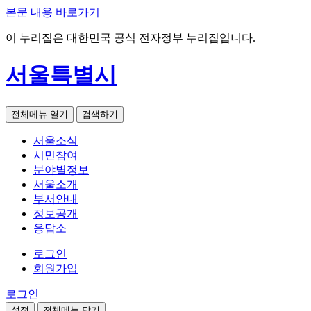
본문 내용 바로가기
이 누리집은 대한민국 공식 전자정부 누리집입니다.
서울특별시
전체메뉴 열기
검색하기
서울소식
시민참여
분야별정보
서울소개
부서안내
정보공개
응답소
로그인
회원가입
로그인
설정
전체메뉴 닫기