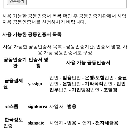
인증하기
사용 가능한 공동인증서 목록 확인 후 공동인증기관에서 사업
자용 공동인증서를 신청하시기 바랍니다.
사용 가능한 공동인증서 목록
사용 가능한 공동인증서 목록 - 공동인증기관, 인증서 명칭, 사
용 가능 공동인증서로 구성
공동인증기
인증서 명
사용 가능 공동인증서
관
칭
법인 -
범용
법인 -
은행/보험
법인 -
증권
금융결제
yessign
법인 -
은행
법인 -
기타목적
법인 -
법인
원
업무
법인 -
기업뱅킹
법인 -
조달청
코스콤
signkorea
사업자 -
범용
한국정보
signgate
사업자 -
범용
사업자 -
전자세금용
인증