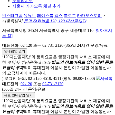
누리집지도
서울시 카카오톡 채널 추가
인스타그램
유튜브
페이스북
엑스
블로그
카카오스토리
>
서울특별시
문의 전화번호 120, 120 다산콜재단
서울특별시청 04524 서울특별시 중구 세종대로 110
[찾아오시
는 길]
대표전화: 02-120 또는 02-731-2120 (365일 24시간 운영/유료
안내팝업 열기
‘120다산콜재단’의 통화요금은 행정기관의 서비스 제공에 대
한
수익자 부담원칙에 따라
별도의 정보이용료 없이 일반 통화
요금이 부과
되며
휴대전화 이용시 본인이 가입한 이동통신사
의 요금체계에 따릅니다.
) 로그인 문의: 02-2126-4519, 4511 (평일 09:00~18:00)
대표전화:
02-120
또는
02-731-2120
(365일 24시간 운영/유료
유료 안내팝업 열기
‘120다산콜재단’의 통화요금은 행정기관의 서비스 제공에 대
한
수익자 부담원칙에 따라
별도의 정보이용료 없이 일반 통화
요금이 부과
되며
휴대전화 이용시 본인이 가입한 이동통신사