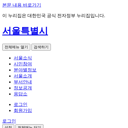
본문 내용 바로가기
이 누리집은 대한민국 공식 전자정부 누리집입니다.
서울특별시
전체메뉴 열기
검색하기
서울소식
시민참여
분야별정보
서울소개
부서안내
정보공개
응답소
로그인
회원가입
로그인
설정
전체메뉴 닫기