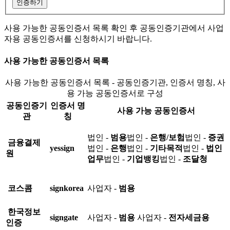
인증하기
사용 가능한 공동인증서 목록 확인 후 공동인증기관에서 사업
자용 공동인증서를 신청하시기 바랍니다.
사용 가능한 공동인증서 목록
사용 가능한 공동인증서 목록 - 공동인증기관, 인증서 명칭, 사
용 가능 공동인증서로 구성
공동인증기
인증서 명
사용 가능 공동인증서
관
칭
법인 -
범용
법인 -
은행/보험
법인 -
증권
금융결제
yessign
법인 -
은행
법인 -
기타목적
법인 -
법인
원
업무
법인 -
기업뱅킹
법인 -
조달청
코스콤
signkorea
사업자 -
범용
한국정보
signgate
사업자 -
범용
사업자 -
전자세금용
인증