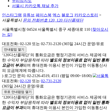
누리집지도
서울시 카카오톡 채널 추가
인스타그램
유튜브
페이스북
엑스
블로그
카카오스토리
>
서울특별시
문의 전화번호 120, 120 다산콜재단
서울특별시청 04524 서울특별시 중구 세종대로 110
[찾아오시
는 길]
대표전화: 02-120 또는 02-731-2120 (365일 24시간 운영/유료
안내팝업 열기
‘120다산콜재단’의 통화요금은 행정기관의 서비스 제공에 대
한
수익자 부담원칙에 따라
별도의 정보이용료 없이 일반 통화
요금이 부과
되며
휴대전화 이용시 본인이 가입한 이동통신사
의 요금체계에 따릅니다.
) 로그인 문의: 02-2126-4519, 4511 (평일 09:00~18:00)
대표전화:
02-120
또는
02-731-2120
(365일 24시간 운영/유료
유료 안내팝업 열기
‘120다산콜재단’의 통화요금은 행정기관의 서비스 제공에 대
한
수익자 부담원칙에 따라
별도의 정보이용료 없이 일반 통화
요금이 부과
되며
휴대전화 이용시 본인이 가입한 이동통신사