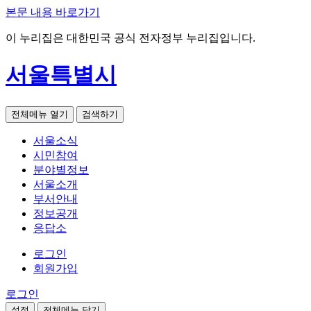
본문 내용 바로가기
이 누리집은 대한민국 공식 전자정부 누리집입니다.
서울특별시
전체메뉴 열기
검색하기
서울소식
시민참여
분야별정보
서울소개
부서안내
정보공개
응답소
로그인
회원가입
로그인
설정
전체메뉴 닫기