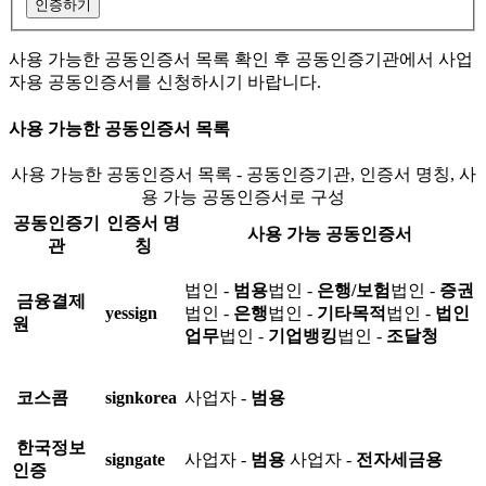
인증하기
사용 가능한 공동인증서 목록 확인 후 공동인증기관에서 사업
자용 공동인증서를 신청하시기 바랍니다.
사용 가능한 공동인증서 목록
사용 가능한 공동인증서 목록 - 공동인증기관, 인증서 명칭, 사
용 가능 공동인증서로 구성
공동인증기
인증서 명
사용 가능 공동인증서
관
칭
법인 -
범용
법인 -
은행/보험
법인 -
증권
금융결제
yessign
법인 -
은행
법인 -
기타목적
법인 -
법인
원
업무
법인 -
기업뱅킹
법인 -
조달청
코스콤
signkorea
사업자 -
범용
한국정보
signgate
사업자 -
범용
사업자 -
전자세금용
인증