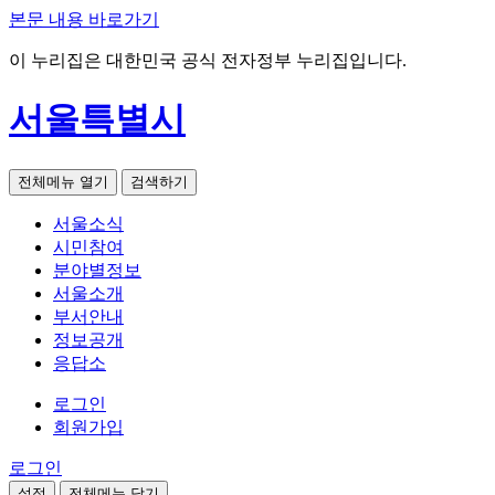
본문 내용 바로가기
이 누리집은 대한민국 공식 전자정부 누리집입니다.
서울특별시
전체메뉴 열기
검색하기
서울소식
시민참여
분야별정보
서울소개
부서안내
정보공개
응답소
로그인
회원가입
로그인
설정
전체메뉴 닫기