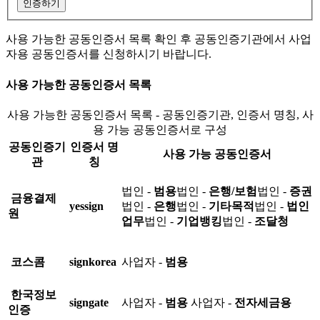
인증하기
사용 가능한 공동인증서 목록 확인 후 공동인증기관에서 사업
자용 공동인증서를 신청하시기 바랍니다.
사용 가능한 공동인증서 목록
사용 가능한 공동인증서 목록 - 공동인증기관, 인증서 명칭, 사
용 가능 공동인증서로 구성
공동인증기
인증서 명
사용 가능 공동인증서
관
칭
법인 -
범용
법인 -
은행/보험
법인 -
증권
금융결제
yessign
법인 -
은행
법인 -
기타목적
법인 -
법인
원
업무
법인 -
기업뱅킹
법인 -
조달청
코스콤
signkorea
사업자 -
범용
한국정보
signgate
사업자 -
범용
사업자 -
전자세금용
인증