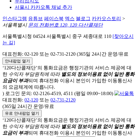
누리집지도
서울시 카카오톡 채널 추가
인스타그램
유튜브
페이스북
엑스
블로그
카카오스토리
>
서울특별시
문의 전화번호 120, 120 다산콜재단
서울특별시청 04524 서울특별시 중구 세종대로 110
[찾아오시
는 길]
대표전화: 02-120 또는 02-731-2120 (365일 24시간 운영/유료
안내팝업 열기
‘120다산콜재단’의 통화요금은 행정기관의 서비스 제공에 대
한
수익자 부담원칙에 따라
별도의 정보이용료 없이 일반 통화
요금이 부과
되며
휴대전화 이용시 본인이 가입한 이동통신사
의 요금체계에 따릅니다.
) 로그인 문의: 02-2126-4519, 4511 (평일 09:00~18:00)
대표전화:
02-120
또는
02-731-2120
(365일 24시간 운영/유료
유료 안내팝업 열기
‘120다산콜재단’의 통화요금은 행정기관의 서비스 제공에 대
한
수익자 부담원칙에 따라
별도의 정보이용료 없이 일반 통화
요금이 부과
되며
휴대전화 이용시 본인이 가입한 이동통신사