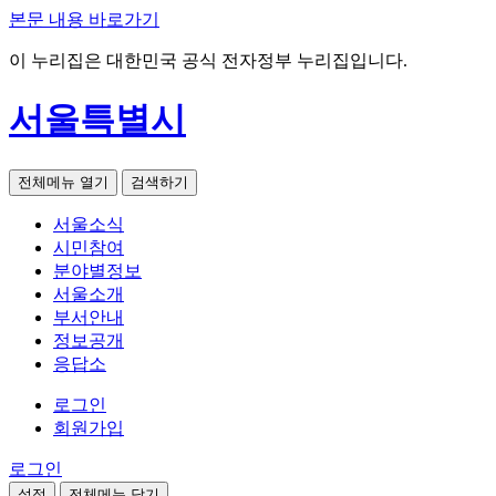
본문 내용 바로가기
이 누리집은 대한민국 공식 전자정부 누리집입니다.
서울특별시
전체메뉴 열기
검색하기
서울소식
시민참여
분야별정보
서울소개
부서안내
정보공개
응답소
로그인
회원가입
로그인
설정
전체메뉴 닫기