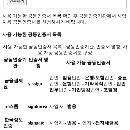
인증하기
사용 가능한 공동인증서 목록 확인 후 공동인증기관에서 사업
자용 공동인증서를 신청하시기 바랍니다.
사용 가능한 공동인증서 목록
사용 가능한 공동인증서 목록 - 공동인증기관, 인증서 명칭, 사
용 가능 공동인증서로 구성
공동인증기
인증서 명
사용 가능 공동인증서
관
칭
법인 -
범용
법인 -
은행/보험
법인 -
증권
금융결제
yessign
법인 -
은행
법인 -
기타목적
법인 -
법인
원
업무
법인 -
기업뱅킹
법인 -
조달청
코스콤
signkorea
사업자 -
범용
한국정보
signgate
사업자 -
범용
사업자 -
전자세금용
인증