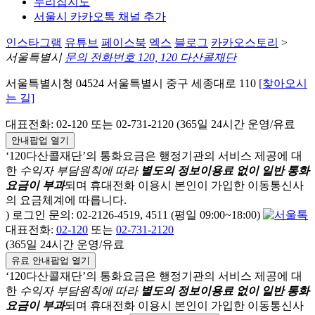
누리집지도
서울시 카카오톡 채널 추가
인스타그램
유튜브
페이스북
엑스
블로그
카카오스토리
>
서울특별시
문의 전화번호 120, 120 다산콜재단
서울특별시청 04524 서울특별시 중구 세종대로 110
[찾아오시
는 길]
대표전화: 02-120 또는 02-731-2120 (365일 24시간 운영/유료
안내팝업 열기
‘120다산콜재단’의 통화요금은 행정기관의 서비스 제공에 대
한
수익자 부담원칙에 따라
별도의 정보이용료 없이 일반 통화
요금이 부과
되며
휴대전화 이용시 본인이 가입한 이동통신사
의 요금체계에 따릅니다.
) 로그인 문의: 02-2126-4519, 4511 (평일 09:00~18:00)
대표전화:
02-120
또는
02-731-2120
(365일 24시간 운영/유료
유료 안내팝업 열기
‘120다산콜재단’의 통화요금은 행정기관의 서비스 제공에 대
한
수익자 부담원칙에 따라
별도의 정보이용료 없이 일반 통화
요금이 부과
되며
휴대전화 이용시 본인이 가입한 이동통신사