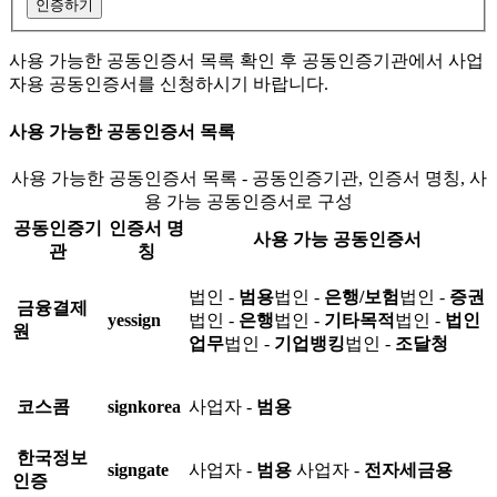
인증하기
사용 가능한 공동인증서 목록 확인 후 공동인증기관에서 사업
자용 공동인증서를 신청하시기 바랍니다.
사용 가능한 공동인증서 목록
사용 가능한 공동인증서 목록 - 공동인증기관, 인증서 명칭, 사
용 가능 공동인증서로 구성
공동인증기
인증서 명
사용 가능 공동인증서
관
칭
법인 -
범용
법인 -
은행/보험
법인 -
증권
금융결제
yessign
법인 -
은행
법인 -
기타목적
법인 -
법인
원
업무
법인 -
기업뱅킹
법인 -
조달청
코스콤
signkorea
사업자 -
범용
한국정보
signgate
사업자 -
범용
사업자 -
전자세금용
인증