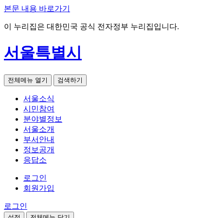
본문 내용 바로가기
이 누리집은 대한민국 공식 전자정부 누리집입니다.
서울특별시
전체메뉴 열기
검색하기
서울소식
시민참여
분야별정보
서울소개
부서안내
정보공개
응답소
로그인
회원가입
로그인
설정
전체메뉴 닫기