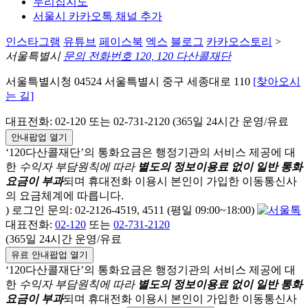
누리집지도
서울시 카카오톡 채널 추가
인스타그램
유튜브
페이스북
엑스
블로그
카카오스토리
>
서울특별시
문의 전화번호 120, 120 다산콜재단
서울특별시청 04524 서울특별시 중구 세종대로 110
[찾아오시
는 길]
대표전화: 02-120 또는 02-731-2120 (365일 24시간 운영/유료
안내팝업 열기
‘120다산콜재단’의 통화요금은 행정기관의 서비스 제공에 대
한
수익자 부담원칙에 따라
별도의 정보이용료 없이 일반 통화
요금이 부과
되며
휴대전화 이용시 본인이 가입한 이동통신사
의 요금체계에 따릅니다.
) 로그인 문의: 02-2126-4519, 4511 (평일 09:00~18:00)
대표전화:
02-120
또는
02-731-2120
(365일 24시간 운영/유료
유료 안내팝업 열기
‘120다산콜재단’의 통화요금은 행정기관의 서비스 제공에 대
한
수익자 부담원칙에 따라
별도의 정보이용료 없이 일반 통화
요금이 부과
되며
휴대전화 이용시 본인이 가입한 이동통신사