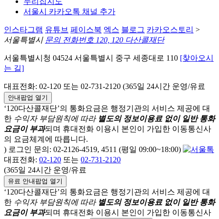
누리집지도
서울시 카카오톡 채널 추가
인스타그램
유튜브
페이스북
엑스
블로그
카카오스토리
>
서울특별시
문의 전화번호 120, 120 다산콜재단
서울특별시청 04524 서울특별시 중구 세종대로 110
[찾아오시
는 길]
대표전화: 02-120 또는 02-731-2120 (365일 24시간 운영/유료
안내팝업 열기
‘120다산콜재단’의 통화요금은 행정기관의 서비스 제공에 대
한
수익자 부담원칙에 따라
별도의 정보이용료 없이 일반 통화
요금이 부과
되며
휴대전화 이용시 본인이 가입한 이동통신사
의 요금체계에 따릅니다.
) 로그인 문의: 02-2126-4519, 4511 (평일 09:00~18:00)
대표전화:
02-120
또는
02-731-2120
(365일 24시간 운영/유료
유료 안내팝업 열기
‘120다산콜재단’의 통화요금은 행정기관의 서비스 제공에 대
한
수익자 부담원칙에 따라
별도의 정보이용료 없이 일반 통화
요금이 부과
되며
휴대전화 이용시 본인이 가입한 이동통신사