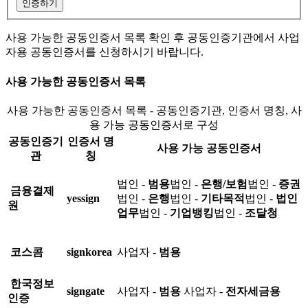
인증하기
사용 가능한 공동인증서 목록 확인 후 공동인증기관에서 사업
자용 공동인증서를 신청하시기 바랍니다.
사용 가능한 공동인증서 목록
사용 가능한 공동인증서 목록 - 공동인증기관, 인증서 명칭, 사
용 가능 공동인증서로 구성
공동인증기
인증서 명
사용 가능 공동인증서
관
칭
법인 -
범용
법인 -
은행/보험
법인 -
증권
금융결제
yessign
법인 -
은행
법인 -
기타목적
법인 -
법인
원
업무
법인 -
기업뱅킹
법인 -
조달청
코스콤
signkorea
사업자 -
범용
한국정보
signgate
사업자 -
범용
사업자 -
전자세금용
인증