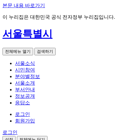
본문 내용 바로가기
이 누리집은 대한민국 공식 전자정부 누리집입니다.
서울특별시
전체메뉴 열기
검색하기
서울소식
시민참여
분야별정보
서울소개
부서안내
정보공개
응답소
로그인
회원가입
로그인
설정
전체메뉴 닫기