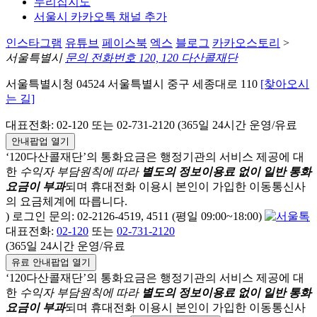
누리집지도
서울시 카카오톡 채널 추가
인스타그램
유튜브
페이스북
엑스
블로그
카카오스토리
>
서울특별시
문의 전화번호 120, 120 다산콜재단
서울특별시청 04524 서울특별시 중구 세종대로 110
[찾아오시
는 길]
대표전화: 02-120 또는 02-731-2120 (365일 24시간 운영/유료
안내팝업 열기
‘120다산콜재단’의 통화요금은 행정기관의 서비스 제공에 대
한
수익자 부담원칙에 따라
별도의 정보이용료 없이 일반 통화
요금이 부과
되며
휴대전화 이용시 본인이 가입한 이동통신사
의 요금체계에 따릅니다.
) 로그인 문의: 02-2126-4519, 4511 (평일 09:00~18:00)
대표전화:
02-120
또는
02-731-2120
(365일 24시간 운영/유료
유료 안내팝업 열기
‘120다산콜재단’의 통화요금은 행정기관의 서비스 제공에 대
한
수익자 부담원칙에 따라
별도의 정보이용료 없이 일반 통화
요금이 부과
되며
휴대전화 이용시 본인이 가입한 이동통신사