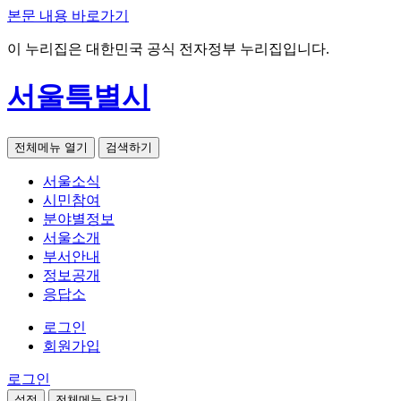
본문 내용 바로가기
이 누리집은 대한민국 공식 전자정부 누리집입니다.
서울특별시
전체메뉴 열기
검색하기
서울소식
시민참여
분야별정보
서울소개
부서안내
정보공개
응답소
로그인
회원가입
로그인
설정
전체메뉴 닫기