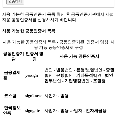
인증하기
사용 가능한 공동인증서 목록 확인 후 공동인증기관에서 사업
자용 공동인증서를 신청하시기 바랍니다.
사용 가능한 공동인증서 목록
사용 가능한 공동인증서 목록 - 공동인증기관, 인증서 명칭, 사
용 가능 공동인증서로 구성
공동인증기
인증서 명
사용 가능 공동인증서
관
칭
법인 -
범용
법인 -
은행/보험
법인 -
증권
금융결제
yessign
법인 -
은행
법인 -
기타목적
법인 -
법인
원
업무
법인 -
기업뱅킹
법인 -
조달청
코스콤
signkorea
사업자 -
범용
한국정보
signgate
사업자 -
범용
사업자 -
전자세금용
인증