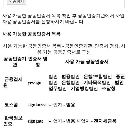
인증하기
사용 가능한 공동인증서 목록 확인 후 공동인증기관에서 사업
자용 공동인증서를 신청하시기 바랍니다.
사용 가능한 공동인증서 목록
사용 가능한 공동인증서 목록 - 공동인증기관, 인증서 명칭, 사
용 가능 공동인증서로 구성
공동인증기
인증서 명
사용 가능 공동인증서
관
칭
법인 -
범용
법인 -
은행/보험
법인 -
증권
금융결제
yessign
법인 -
은행
법인 -
기타목적
법인 -
법인
원
업무
법인 -
기업뱅킹
법인 -
조달청
코스콤
signkorea
사업자 -
범용
한국정보
signgate
사업자 -
범용
사업자 -
전자세금용
인증