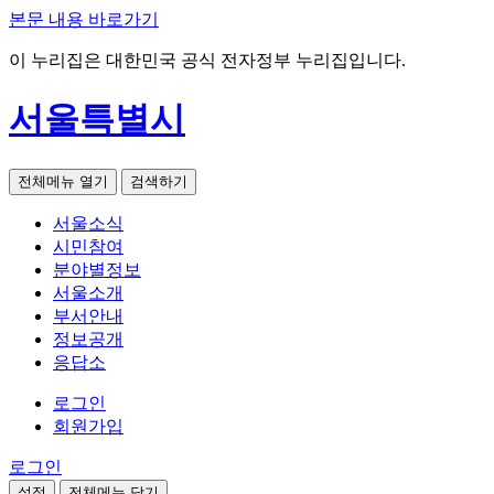
본문 내용 바로가기
이 누리집은 대한민국 공식 전자정부 누리집입니다.
서울특별시
전체메뉴 열기
검색하기
서울소식
시민참여
분야별정보
서울소개
부서안내
정보공개
응답소
로그인
회원가입
로그인
설정
전체메뉴 닫기