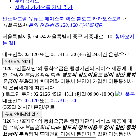
누리집지도
서울시 카카오톡 채널 추가
인스타그램
유튜브
페이스북
엑스
블로그
카카오스토리
>
서울특별시
문의 전화번호 120, 120 다산콜재단
서울특별시청 04524 서울특별시 중구 세종대로 110
[찾아오시
는 길]
대표전화: 02-120 또는 02-731-2120 (365일 24시간 운영/유료
안내팝업 열기
‘120다산콜재단’의 통화요금은 행정기관의 서비스 제공에 대
한
수익자 부담원칙에 따라
별도의 정보이용료 없이 일반 통화
요금이 부과
되며
휴대전화 이용시 본인이 가입한 이동통신사
의 요금체계에 따릅니다.
) 로그인 문의: 02-2126-4519, 4511 (평일 09:00~18:00)
대표전화:
02-120
또는
02-731-2120
(365일 24시간 운영/유료
유료 안내팝업 열기
‘120다산콜재단’의 통화요금은 행정기관의 서비스 제공에 대
한
수익자 부담원칙에 따라
별도의 정보이용료 없이 일반 통화
요금이 부과
되며
휴대전화 이용시 본인이 가입한 이동통신사