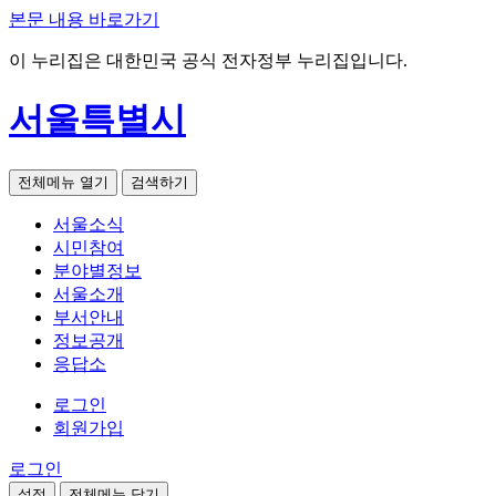
본문 내용 바로가기
이 누리집은 대한민국 공식 전자정부 누리집입니다.
서울특별시
전체메뉴 열기
검색하기
서울소식
시민참여
분야별정보
서울소개
부서안내
정보공개
응답소
로그인
회원가입
로그인
설정
전체메뉴 닫기