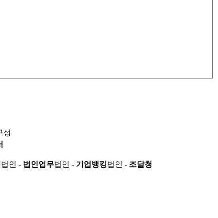
구성
서
적
법인 -
법인업무
법인 -
기업뱅킹
법인 -
조달청