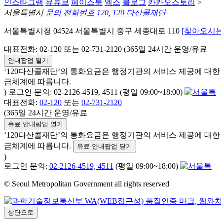
인스타그램
유튜브
페이스북
엑스
블로그
카카오스토리
>
서울특별시
문의 전화번호 120, 120 다산콜재단
서울특별시청 04524 서울특별시 중구 세종대로 110
[찾아오시는
대표전화: 02-120 또는 02-731-2120 (365일 24시간 운영/유료
안내팝업 열기
‘120다산콜재단’의 통화요금은 행정기관의 서비스 제공에 대
금체계에 따릅니다.
) 로그인 문의: 02-2126-4519, 4511 (평일 09:00~18:00)
대표전화:
02-120
또는
02-731-2120
(365일 24시간 운영/유료
유료 안내팝업 열기
‘120다산콜재단’의 통화요금은 행정기관의 서비스 제공에 대
금체계에 따릅니다.
유료 안내팝업 닫기
)
로그인 문의:
02-2126-4519, 4511
(평일 09:00~18:00)
© Seoul Metropolitan Government all rights reserved
상단으로