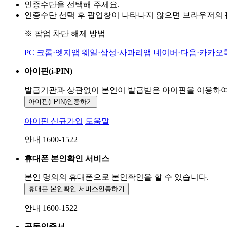
인증수단을 선택해 주세요.
인증수단 선택 후 팝업창이 나타나지 않으면 브라우저의
※ 팝업 차단 해제 방법
PC
크롬·엣지앱
웨일·삼성·사파리앱
네이버·다음·카카오
아이핀(i-PIN)
발급기관과 상관없이 본인이 발급받은
아이핀을 이용하
아이핀(i-PIN)
인증하기
아이핀 신규가입
도움말
안내 1600-1522
휴대폰 본인확인 서비스
본인 명의의 휴대폰으로
본인확인을 할 수 있습니다.
휴대폰 본인확인 서비스
인증하기
안내 1600-1522
공동인증서