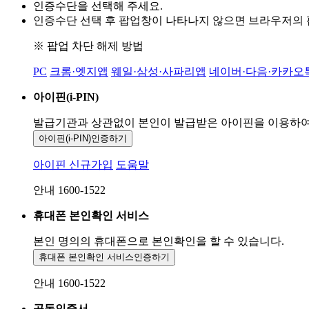
인증수단을 선택해 주세요.
인증수단 선택 후 팝업창이 나타나지 않으면 브라우저의
※ 팝업 차단 해제 방법
PC
크롬·엣지앱
웨일·삼성·사파리앱
네이버·다음·카카오
아이핀(i-PIN)
발급기관과 상관없이 본인이 발급받은
아이핀을 이용하
아이핀(i-PIN)
인증하기
아이핀 신규가입
도움말
안내 1600-1522
휴대폰 본인확인 서비스
본인 명의의 휴대폰으로
본인확인을 할 수 있습니다.
휴대폰 본인확인 서비스
인증하기
안내 1600-1522
공동인증서