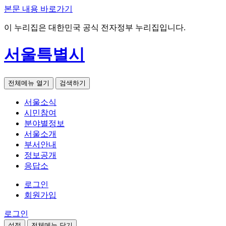
본문 내용 바로가기
이 누리집은 대한민국 공식 전자정부 누리집입니다.
서울특별시
전체메뉴 열기
검색하기
서울소식
시민참여
분야별정보
서울소개
부서안내
정보공개
응답소
로그인
회원가입
로그인
설정
전체메뉴 닫기