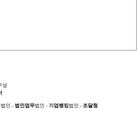
구성
서
적
법인 -
법인업무
법인 -
기업뱅킹
법인 -
조달청