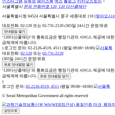
인스타그램
유튜브
페이스북
엑스
블로그
카카오스토리
>
서울특별시
문의 전화번호 120, 120 다산콜재단
서울특별시청 04524 서울특별시 중구 세종대로 110
[찾아오시는
대표전화: 02-120 또는 02-731-2120 (365일 24시간 운영/유료
안내팝업 열기
‘120다산콜재단’의 통화요금은 행정기관의 서비스 제공에 대
금체계에 따릅니다.
) 로그인 문의: 02-2126-4519, 4511 (평일 09:00~18:00)
대표전화:
02-120
또는
02-731-2120
(365일 24시간 운영/유료
유료 안내팝업 열기
‘120다산콜재단’의 통화요금은 행정기관의 서비스 제공에 대
금체계에 따릅니다.
유료 안내팝업 닫기
)
로그인 문의:
02-2126-4519, 4511
(평일 09:00~18:00)
© Seoul Metropolitan Government all rights reserved
상단으로