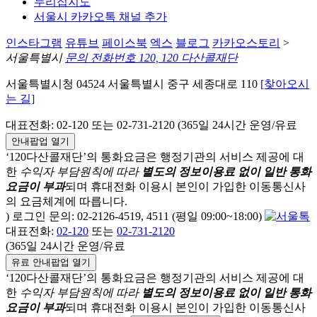
누리집지도
서울시 카카오톡 채널 추가
인스타그램
유튜브
페이스북
엑스
블로그
카카오스토리
>
서울특별시
문의 전화번호 120, 120 다산콜재단
서울특별시청 04524 서울특별시 중구 세종대로 110
[찾아오시
는 길]
대표전화: 02-120 또는 02-731-2120 (365일 24시간 운영/유료
안내팝업 열기
‘120다산콜재단’의 통화요금은 행정기관의 서비스 제공에 대
한
수익자 부담원칙에 따라
별도의 정보이용료 없이 일반 통화
요금이 부과
되며
휴대전화 이용시 본인이 가입한 이동통신사
의 요금체계에 따릅니다.
) 로그인 문의: 02-2126-4519, 4511 (평일 09:00~18:00)
대표전화:
02-120
또는
02-731-2120
(365일 24시간 운영/유료
유료 안내팝업 열기
‘120다산콜재단’의 통화요금은 행정기관의 서비스 제공에 대
한
수익자 부담원칙에 따라
별도의 정보이용료 없이 일반 통화
요금이 부과
되며
휴대전화 이용시 본인이 가입한 이동통신사