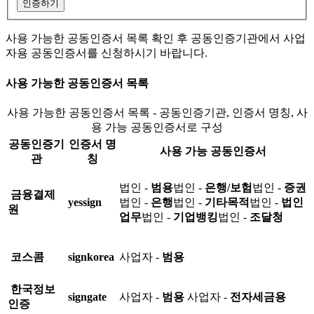
인증하기
사용 가능한 공동인증서 목록 확인 후 공동인증기관에서 사업
자용 공동인증서를 신청하시기 바랍니다.
사용 가능한 공동인증서 목록
사용 가능한 공동인증서 목록 - 공동인증기관, 인증서 명칭, 사
용 가능 공동인증서로 구성
공동인증기
인증서 명
사용 가능 공동인증서
관
칭
법인 -
범용
법인 -
은행/보험
법인 -
증권
금융결제
yessign
법인 -
은행
법인 -
기타목적
법인 -
법인
원
업무
법인 -
기업뱅킹
법인 -
조달청
코스콤
signkorea
사업자 -
범용
한국정보
signgate
사업자 -
범용
사업자 -
전자세금용
인증