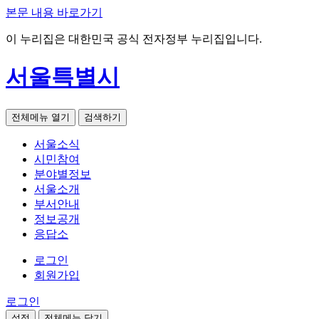
본문 내용 바로가기
이 누리집은 대한민국 공식 전자정부 누리집입니다.
서울특별시
전체메뉴 열기
검색하기
서울소식
시민참여
분야별정보
서울소개
부서안내
정보공개
응답소
로그인
회원가입
로그인
설정
전체메뉴 닫기