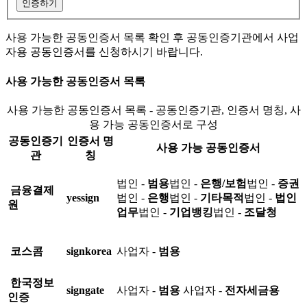
인증하기
사용 가능한 공동인증서 목록 확인 후 공동인증기관에서 사업
자용 공동인증서를 신청하시기 바랍니다.
사용 가능한 공동인증서 목록
사용 가능한 공동인증서 목록 - 공동인증기관, 인증서 명칭, 사
용 가능 공동인증서로 구성
공동인증기
인증서 명
사용 가능 공동인증서
관
칭
법인 -
범용
법인 -
은행/보험
법인 -
증권
금융결제
yessign
법인 -
은행
법인 -
기타목적
법인 -
법인
원
업무
법인 -
기업뱅킹
법인 -
조달청
코스콤
signkorea
사업자 -
범용
한국정보
signgate
사업자 -
범용
사업자 -
전자세금용
인증