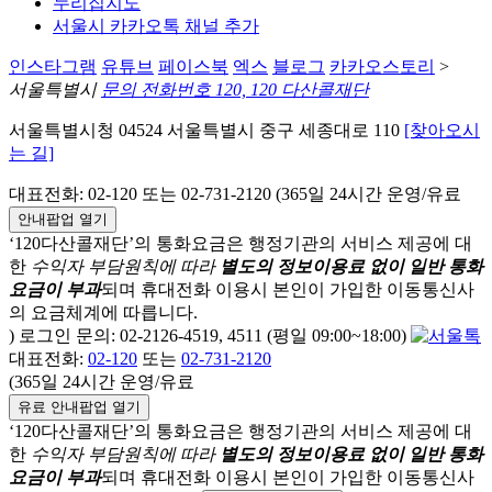
누리집지도
서울시 카카오톡 채널 추가
인스타그램
유튜브
페이스북
엑스
블로그
카카오스토리
>
서울특별시
문의 전화번호 120, 120 다산콜재단
서울특별시청 04524 서울특별시 중구 세종대로 110
[찾아오시
는 길]
대표전화: 02-120 또는 02-731-2120 (365일 24시간 운영/유료
안내팝업 열기
‘120다산콜재단’의 통화요금은 행정기관의 서비스 제공에 대
한
수익자 부담원칙에 따라
별도의 정보이용료 없이 일반 통화
요금이 부과
되며
휴대전화 이용시 본인이 가입한 이동통신사
의 요금체계에 따릅니다.
) 로그인 문의: 02-2126-4519, 4511 (평일 09:00~18:00)
대표전화:
02-120
또는
02-731-2120
(365일 24시간 운영/유료
유료 안내팝업 열기
‘120다산콜재단’의 통화요금은 행정기관의 서비스 제공에 대
한
수익자 부담원칙에 따라
별도의 정보이용료 없이 일반 통화
요금이 부과
되며
휴대전화 이용시 본인이 가입한 이동통신사