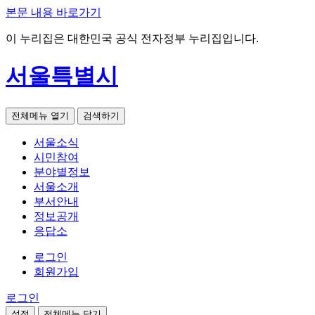
본문 내용 바로가기
이 누리집은 대한민국 공식 전자정부 누리집입니다.
서울특별시
전체메뉴 열기
검색하기
서울소식
시민참여
분야별정보
서울소개
부서안내
정보공개
응답소
로그인
회원가입
로그인
설정
전체메뉴 닫기