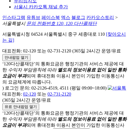
누리집지도
서울시 카카오톡 채널 추가
인스타그램
유튜브
페이스북
엑스
블로그
카카오스토리
>
서울특별시
문의 전화번호 120, 120 다산콜재단
서울특별시청 04524 서울특별시 중구 세종대로 110
[찾아오시
는 길]
대표전화: 02-120 또는 02-731-2120 (365일 24시간 운영/유료
안내팝업 열기
‘120다산콜재단’의 통화요금은 행정기관의 서비스 제공에 대
한
수익자 부담원칙에 따라
별도의 정보이용료 없이 일반 통화
요금이 부과
되며
휴대전화 이용시 본인이 가입한 이동통신사
의 요금체계에 따릅니다.
) 로그인 문의: 02-2126-4519, 4511 (평일 09:00~18:00)
대표전화:
02-120
또는
02-731-2120
(365일 24시간 운영/유료
유료 안내팝업 열기
‘120다산콜재단’의 통화요금은 행정기관의 서비스 제공에 대
한
수익자 부담원칙에 따라
별도의 정보이용료 없이 일반 통화
요금이 부과
되며
휴대전화 이용시 본인이 가입한 이동통신사