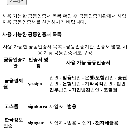
인증하기
사용 가능한 공동인증서 목록 확인 후 공동인증기관에서 사업
자용 공동인증서를 신청하시기 바랍니다.
사용 가능한 공동인증서 목록
사용 가능한 공동인증서 목록 - 공동인증기관, 인증서 명칭, 사
용 가능 공동인증서로 구성
공동인증기
인증서 명
사용 가능 공동인증서
관
칭
법인 -
범용
법인 -
은행/보험
법인 -
증권
금융결제
yessign
법인 -
은행
법인 -
기타목적
법인 -
법인
원
업무
법인 -
기업뱅킹
법인 -
조달청
코스콤
signkorea
사업자 -
범용
한국정보
signgate
사업자 -
범용
사업자 -
전자세금용
인증