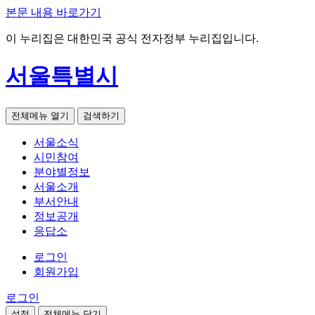
본문 내용 바로가기
이 누리집은 대한민국 공식 전자정부 누리집입니다.
서울특별시
전체메뉴 열기
검색하기
서울소식
시민참여
분야별정보
서울소개
부서안내
정보공개
응답소
로그인
회원가입
로그인
설정
전체메뉴 닫기