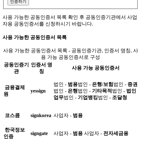
인증하기
사용 가능한 공동인증서 목록 확인 후 공동인증기관에서 사업
자용 공동인증서를 신청하시기 바랍니다.
사용 가능한 공동인증서 목록
사용 가능한 공동인증서 목록 - 공동인증기관, 인증서 명칭, 사
용 가능 공동인증서로 구성
공동인증기
인증서 명
사용 가능 공동인증서
관
칭
법인 -
범용
법인 -
은행/보험
법인 -
증권
금융결제
yessign
법인 -
은행
법인 -
기타목적
법인 -
법인
원
업무
법인 -
기업뱅킹
법인 -
조달청
코스콤
signkorea
사업자 -
범용
한국정보
signgate
사업자 -
범용
사업자 -
전자세금용
인증