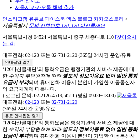
누리집지도
서울시 카카오톡 채널 추가
인스타그램
유튜브
페이스북
엑스
블로그
카카오스토리
>
서울특별시
문의 전화번호 120, 120 다산콜재단
서울특별시청 04524 서울특별시 중구 세종대로 110
[찾아오시
는 길]
대표전화: 02-120 또는 02-731-2120 (365일 24시간 운영/유료
안내팝업 열기
‘120다산콜재단’의 통화요금은 행정기관의 서비스 제공에 대
한
수익자 부담원칙에 따라
별도의 정보이용료 없이 일반 통화
요금이 부과
되며
휴대전화 이용시 본인이 가입한 이동통신사
의 요금체계에 따릅니다.
) 로그인 문의: 02-2126-4519, 4511 (평일 09:00~18:00)
대표전화:
02-120
또는
02-731-2120
(365일 24시간 운영/유료
유료 안내팝업 열기
‘120다산콜재단’의 통화요금은 행정기관의 서비스 제공에 대
한
수익자 부담원칙에 따라
별도의 정보이용료 없이 일반 통화
요금이 부과
되며
휴대전화 이용시 본인이 가입한 이동통신사