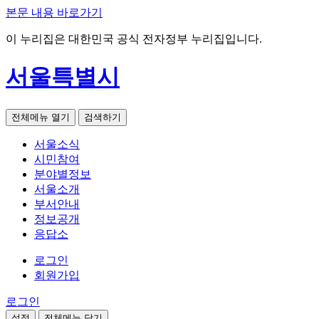
본문 내용 바로가기
이 누리집은 대한민국 공식 전자정부 누리집입니다.
서울특별시
전체메뉴 열기
검색하기
서울소식
시민참여
분야별정보
서울소개
부서안내
정보공개
응답소
로그인
회원가입
로그인
설정
전체메뉴 닫기