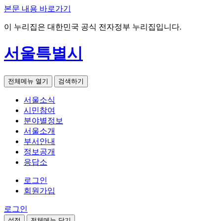
본문 내용 바로가기
이 누리집은 대한민국 공식 전자정부 누리집입니다.
서울특별시
전체메뉴 열기
검색하기
서울소식
시민참여
분야별정보
서울소개
부서안내
정보공개
응답소
로그인
회원가입
로그인
설정
전체메뉴 닫기