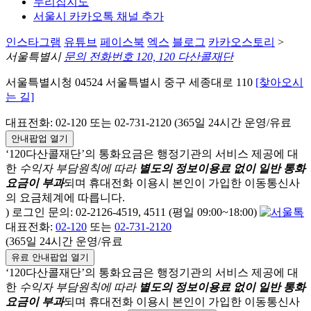
누리집지도
서울시 카카오톡 채널 추가
인스타그램
유튜브
페이스북
엑스
블로그
카카오스토리
>
서울특별시
문의 전화번호 120, 120 다산콜재단
서울특별시청 04524 서울특별시 중구 세종대로 110
[찾아오시
는 길]
대표전화: 02-120 또는 02-731-2120 (365일 24시간 운영/유료
안내팝업 열기
‘120다산콜재단’의 통화요금은 행정기관의 서비스 제공에 대
한
수익자 부담원칙에 따라
별도의 정보이용료 없이 일반 통화
요금이 부과
되며
휴대전화 이용시 본인이 가입한 이동통신사
의 요금체계에 따릅니다.
) 로그인 문의: 02-2126-4519, 4511 (평일 09:00~18:00)
대표전화:
02-120
또는
02-731-2120
(365일 24시간 운영/유료
유료 안내팝업 열기
‘120다산콜재단’의 통화요금은 행정기관의 서비스 제공에 대
한
수익자 부담원칙에 따라
별도의 정보이용료 없이 일반 통화
요금이 부과
되며
휴대전화 이용시 본인이 가입한 이동통신사