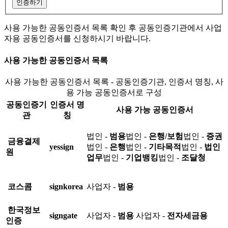
인증하기
사용 가능한 공동인증서 목록 확인 후 공동인증기관에서 사업
자용 공동인증서를 신청하시기 바랍니다.
사용 가능한 공동인증서 목록
사용 가능한 공동인증서 목록 - 공동인증기관, 인증서 명칭, 사
용 가능 공동인증서로 구성
공동인증기
인증서 명
사용 가능 공동인증서
관
칭
법인 -
범용
법인 -
은행/보험
법인 -
증권
금융결제
yessign
법인 -
은행
법인 -
기타목적
법인 -
법인
원
업무
법인 -
기업뱅킹
법인 -
조달청
코스콤
signkorea
사업자 -
범용
한국정보
signgate
사업자 -
범용
사업자 -
전자세금용
인증