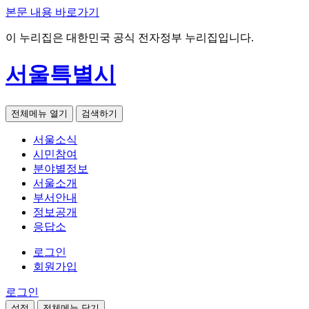
본문 내용 바로가기
이 누리집은 대한민국 공식 전자정부 누리집입니다.
서울특별시
전체메뉴 열기
검색하기
서울소식
시민참여
분야별정보
서울소개
부서안내
정보공개
응답소
로그인
회원가입
로그인
설정
전체메뉴 닫기