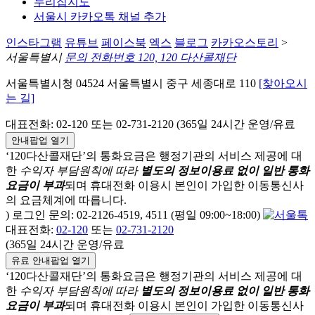
누리집지도
서울시 카카오톡 채널 추가
인스타그램
유튜브
페이스북
엑스
블로그
카카오스토리
>
서울특별시
문의 전화번호 120, 120 다산콜재단
서울특별시청 04524 서울특별시 중구 세종대로 110
[찾아오시
는 길]
대표전화: 02-120 또는 02-731-2120 (365일 24시간 운영/유료
안내팝업 열기
‘120다산콜재단’의 통화요금은 행정기관의 서비스 제공에 대
한
수익자 부담원칙에 따라
별도의 정보이용료 없이 일반 통화
요금이 부과
되며
휴대전화 이용시 본인이 가입한 이동통신사
의 요금체계에 따릅니다.
) 로그인 문의: 02-2126-4519, 4511 (평일 09:00~18:00)
대표전화:
02-120
또는
02-731-2120
(365일 24시간 운영/유료
유료 안내팝업 열기
‘120다산콜재단’의 통화요금은 행정기관의 서비스 제공에 대
한
수익자 부담원칙에 따라
별도의 정보이용료 없이 일반 통화
요금이 부과
되며
휴대전화 이용시 본인이 가입한 이동통신사