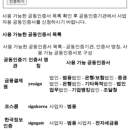
인증하기
사용 가능한 공동인증서 목록 확인 후 공동인증기관에서 사업
자용 공동인증서를 신청하시기 바랍니다.
사용 가능한 공동인증서 목록
사용 가능한 공동인증서 목록 - 공동인증기관, 인증서 명칭, 사
용 가능 공동인증서로 구성
공동인증기
인증서 명
사용 가능 공동인증서
관
칭
법인 -
범용
법인 -
은행/보험
법인 -
증권
금융결제
yessign
법인 -
은행
법인 -
기타목적
법인 -
법인
원
업무
법인 -
기업뱅킹
법인 -
조달청
코스콤
signkorea
사업자 -
범용
한국정보
signgate
사업자 -
범용
사업자 -
전자세금용
인증