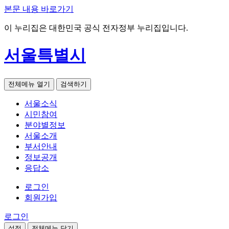
본문 내용 바로가기
이 누리집은 대한민국 공식 전자정부 누리집입니다.
서울특별시
전체메뉴 열기
검색하기
서울소식
시민참여
분야별정보
서울소개
부서안내
정보공개
응답소
로그인
회원가입
로그인
설정
전체메뉴 닫기