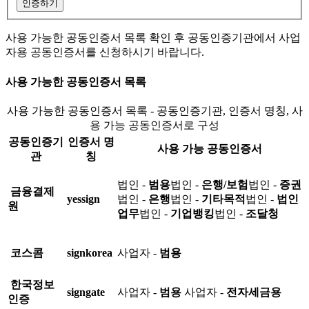
인증하기
사용 가능한 공동인증서 목록 확인 후 공동인증기관에서 사업
자용 공동인증서를 신청하시기 바랍니다.
사용 가능한 공동인증서 목록
사용 가능한 공동인증서 목록 - 공동인증기관, 인증서 명칭, 사
용 가능 공동인증서로 구성
공동인증기
인증서 명
사용 가능 공동인증서
관
칭
법인 -
범용
법인 -
은행/보험
법인 -
증권
금융결제
yessign
법인 -
은행
법인 -
기타목적
법인 -
법인
원
업무
법인 -
기업뱅킹
법인 -
조달청
코스콤
signkorea
사업자 -
범용
한국정보
signgate
사업자 -
범용
사업자 -
전자세금용
인증