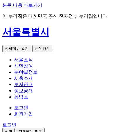
본문 내용 바로가기
이 누리집은 대한민국 공식 전자정부 누리집입니다.
서울특별시
전체메뉴 열기
검색하기
서울소식
시민참여
분야별정보
서울소개
부서안내
정보공개
응답소
로그인
회원가입
로그인
설정
전체메뉴 닫기