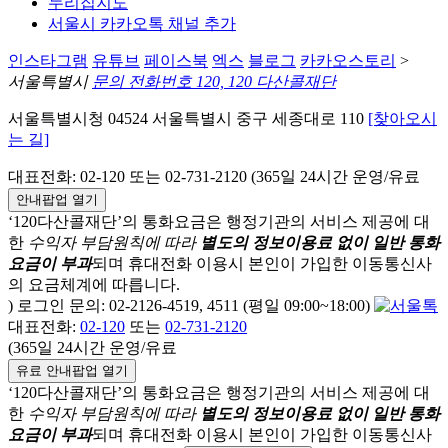
누리집지도
서울시 카카오톡 채널 추가
인스타그램
유튜브
페이스북
엑스
블로그
카카오스토리
>
서울특별시
문의 전화번호 120, 120 다산콜재단
서울특별시청 04524 서울특별시 중구 세종대로 110
[찾아오시
는 길]
대표전화: 02-120 또는 02-731-2120 (365일 24시간 운영/유료
안내팝업 열기
‘120다산콜재단’의 통화요금은 행정기관의 서비스 제공에 대
한
수익자 부담원칙에 따라
별도의 정보이용료 없이 일반 통화
요금이 부과
되며
휴대전화 이용시 본인이 가입한 이동통신사
의 요금체계에 따릅니다.
) 로그인 문의: 02-2126-4519, 4511 (평일 09:00~18:00)
대표전화:
02-120
또는
02-731-2120
(365일 24시간 운영/유료
유료 안내팝업 열기
‘120다산콜재단’의 통화요금은 행정기관의 서비스 제공에 대
한
수익자 부담원칙에 따라
별도의 정보이용료 없이 일반 통화
요금이 부과
되며
휴대전화 이용시 본인이 가입한 이동통신사