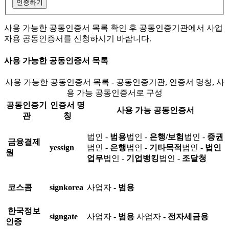
인증하기
사용 가능한 공동인증서 목록 확인 후 공동인증기관에서 사업
자용 공동인증서를 신청하시기 바랍니다.
사용 가능한 공동인증서 목록
사용 가능한 공동인증서 목록 - 공동인증기관, 인증서 명칭, 사
용 가능 공동인증서로 구성
공동인증기
인증서 명
사용 가능 공동인증서
관
칭
법인 -
범용
법인 -
은행/보험
법인 -
증권
금융결제
yessign
법인 -
은행
법인 -
기타목적
법인 -
법인
원
업무
법인 -
기업뱅킹
법인 -
조달청
코스콤
signkorea
사업자 -
범용
한국정보
signgate
사업자 -
범용
사업자 -
전자세금용
인증