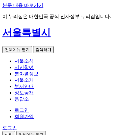
본문 내용 바로가기
이 누리집은 대한민국 공식 전자정부 누리집입니다.
서울특별시
전체메뉴 열기
검색하기
서울소식
시민참여
분야별정보
서울소개
부서안내
정보공개
응답소
로그인
회원가입
로그인
설정
전체메뉴 닫기