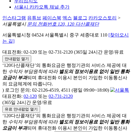
누리집지도
서울시 카카오톡 채널 추가
인스타그램
유튜브
페이스북
엑스
블로그
카카오스토리
>
서울특별시
문의 전화번호 120, 120 다산콜재단
서울특별시청 04524 서울특별시 중구 세종대로 110
[찾아오시
는 길]
대표전화: 02-120 또는 02-731-2120 (365일 24시간 운영/유료
안내팝업 열기
‘120다산콜재단’의 통화요금은 행정기관의 서비스 제공에 대
한
수익자 부담원칙에 따라
별도의 정보이용료 없이 일반 통화
요금이 부과
되며
휴대전화 이용시 본인이 가입한 이동통신사
의 요금체계에 따릅니다.
) 로그인 문의: 02-2126-4519, 4511 (평일 09:00~18:00)
대표전화:
02-120
또는
02-731-2120
(365일 24시간 운영/유료
유료 안내팝업 열기
‘120다산콜재단’의 통화요금은 행정기관의 서비스 제공에 대
한
수익자 부담원칙에 따라
별도의 정보이용료 없이 일반 통화
요금이 부과
되며
휴대전화 이용시 본인이 가입한 이동통신사