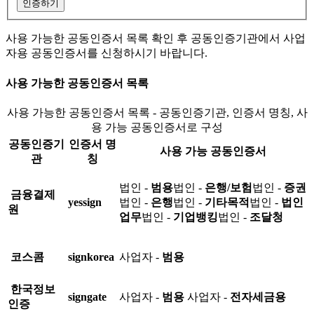
인증하기
사용 가능한 공동인증서 목록 확인 후 공동인증기관에서 사업
자용 공동인증서를 신청하시기 바랍니다.
사용 가능한 공동인증서 목록
사용 가능한 공동인증서 목록 - 공동인증기관, 인증서 명칭, 사
용 가능 공동인증서로 구성
공동인증기
인증서 명
사용 가능 공동인증서
관
칭
법인 -
범용
법인 -
은행/보험
법인 -
증권
금융결제
yessign
법인 -
은행
법인 -
기타목적
법인 -
법인
원
업무
법인 -
기업뱅킹
법인 -
조달청
코스콤
signkorea
사업자 -
범용
한국정보
signgate
사업자 -
범용
사업자 -
전자세금용
인증