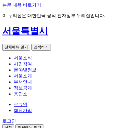
본문 내용 바로가기
이 누리집은 대한민국 공식 전자정부 누리집입니다.
서울특별시
전체메뉴 열기
검색하기
서울소식
시민참여
분야별정보
서울소개
부서안내
정보공개
응답소
로그인
회원가입
로그인
설정
전체메뉴 닫기