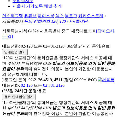
누리집지도
서울시 카카오톡 채널 추가
인스타그램
유튜브
페이스북
엑스
블로그
카카오스토리
>
서울특별시
문의 전화번호 120, 120 다산콜재단
서울특별시청 04524 서울특별시 중구 세종대로 110
[찾아오시
는 길]
대표전화: 02-120 또는 02-731-2120 (365일 24시간 운영/유료
안내팝업 열기
‘120다산콜재단’의 통화요금은 행정기관의 서비스 제공에 대
한
수익자 부담원칙에 따라
별도의 정보이용료 없이 일반 통화
요금이 부과
되며
휴대전화 이용시 본인이 가입한 이동통신사
의 요금체계에 따릅니다.
) 로그인 문의: 02-2126-4519, 4511 (평일 09:00~18:00)
대표전화:
02-120
또는
02-731-2120
(365일 24시간 운영/유료
유료 안내팝업 열기
‘120다산콜재단’의 통화요금은 행정기관의 서비스 제공에 대
한
수익자 부담원칙에 따라
별도의 정보이용료 없이 일반 통화
요금이 부과
되며
휴대전화 이용시 본인이 가입한 이동통신사