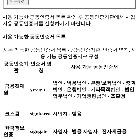
인증하기
사용 가능한 공동인증서 목록 확인 후 공동인증기관에서 사업
자용 공동인증서를 신청하시기 바랍니다.
사용 가능한 공동인증서 목록
사용 가능한 공동인증서 목록 - 공동인증기관, 인증서 명칭, 사
용 가능 공동인증서로 구성
공동인증기
인증서 명
사용 가능 공동인증서
관
칭
법인 -
범용
법인 -
은행/보험
법인 -
증권
금융결제
yessign
법인 -
은행
법인 -
기타목적
법인 -
법인
원
업무
법인 -
기업뱅킹
법인 -
조달청
코스콤
signkorea
사업자 -
범용
한국정보
signgate
사업자 -
범용
사업자 -
전자세금용
인증