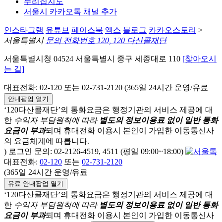
누리집지도
서울시 카카오톡 채널 추가
인스타그램
유튜브
페이스북
엑스
블로그
카카오스토리
>
서울특별시
문의 전화번호 120, 120 다산콜재단
서울특별시청 04524 서울특별시 중구 세종대로 110
[찾아오시
는 길]
대표전화: 02-120 또는 02-731-2120 (365일 24시간 운영/유료
안내팝업 열기
‘120다산콜재단’의 통화요금은 행정기관의 서비스 제공에 대
한
수익자 부담원칙에 따라
별도의 정보이용료 없이 일반 통화
요금이 부과
되며
휴대전화 이용시 본인이 가입한 이동통신사
의 요금체계에 따릅니다.
) 로그인 문의: 02-2126-4519, 4511 (평일 09:00~18:00)
대표전화:
02-120
또는
02-731-2120
(365일 24시간 운영/유료
유료 안내팝업 열기
‘120다산콜재단’의 통화요금은 행정기관의 서비스 제공에 대
한
수익자 부담원칙에 따라
별도의 정보이용료 없이 일반 통화
요금이 부과
되며
휴대전화 이용시 본인이 가입한 이동통신사