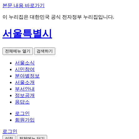
본문 내용 바로가기
이 누리집은 대한민국 공식 전자정부 누리집입니다.
서울특별시
전체메뉴 열기
검색하기
서울소식
시민참여
분야별정보
서울소개
부서안내
정보공개
응답소
로그인
회원가입
로그인
설정
전체메뉴 닫기