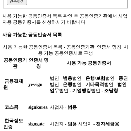
인증하기
사용 가능한 공동인증서 목록 확인 후 공동인증기관에서 사업
자용 공동인증서를 신청하시기 바랍니다.
사용 가능한 공동인증서 목록
사용 가능한 공동인증서 목록 - 공동인증기관, 인증서 명칭, 사
용 가능 공동인증서로 구성
공동인증기
인증서 명
사용 가능 공동인증서
관
칭
법인 -
범용
법인 -
은행/보험
법인 -
증권
금융결제
yessign
법인 -
은행
법인 -
기타목적
법인 -
법인
원
업무
법인 -
기업뱅킹
법인 -
조달청
코스콤
signkorea
사업자 -
범용
한국정보
signgate
사업자 -
범용
사업자 -
전자세금용
인증