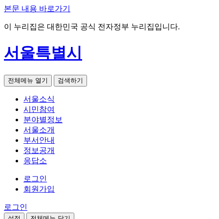
본문 내용 바로가기
이 누리집은 대한민국 공식 전자정부 누리집입니다.
서울특별시
전체메뉴 열기
검색하기
서울소식
시민참여
분야별정보
서울소개
부서안내
정보공개
응답소
로그인
회원가입
로그인
설정
전체메뉴 닫기