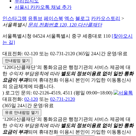
누리집지도
서울시 카카오톡 채널 추가
인스타그램
유튜브
페이스북
엑스
블로그
카카오스토리
>
서울특별시
문의 전화번호 120, 120 다산콜재단
서울특별시청 04524 서울특별시 중구 세종대로 110
[찾아오시
는 길]
대표전화: 02-120 또는 02-731-2120 (365일 24시간 운영/유료
안내팝업 열기
‘120다산콜재단’의 통화요금은 행정기관의 서비스 제공에 대
한
수익자 부담원칙에 따라
별도의 정보이용료 없이 일반 통화
요금이 부과
되며
휴대전화 이용시 본인이 가입한 이동통신사
의 요금체계에 따릅니다.
) 로그인 문의: 02-2126-4519, 4511 (평일 09:00~18:00)
대표전화:
02-120
또는
02-731-2120
(365일 24시간 운영/유료
유료 안내팝업 열기
‘120다산콜재단’의 통화요금은 행정기관의 서비스 제공에 대
한
수익자 부담원칙에 따라
별도의 정보이용료 없이 일반 통화
요금이 부과
되며
휴대전화 이용시 본인이 가입한 이동통신사