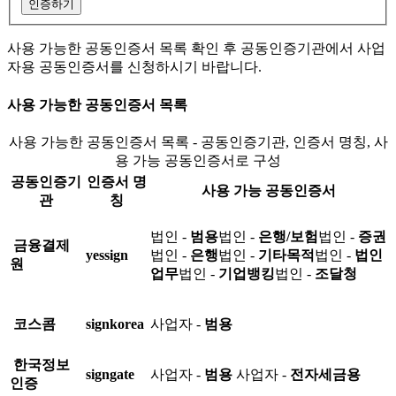
인증하기
사용 가능한 공동인증서 목록 확인 후 공동인증기관에서 사업
자용 공동인증서를 신청하시기 바랍니다.
사용 가능한 공동인증서 목록
사용 가능한 공동인증서 목록 - 공동인증기관, 인증서 명칭, 사
용 가능 공동인증서로 구성
공동인증기
인증서 명
사용 가능 공동인증서
관
칭
법인 -
범용
법인 -
은행/보험
법인 -
증권
금융결제
yessign
법인 -
은행
법인 -
기타목적
법인 -
법인
원
업무
법인 -
기업뱅킹
법인 -
조달청
코스콤
signkorea
사업자 -
범용
한국정보
signgate
사업자 -
범용
사업자 -
전자세금용
인증