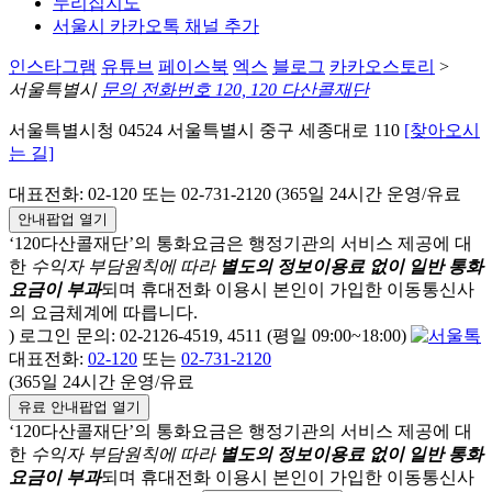
누리집지도
서울시 카카오톡 채널 추가
인스타그램
유튜브
페이스북
엑스
블로그
카카오스토리
>
서울특별시
문의 전화번호 120, 120 다산콜재단
서울특별시청 04524 서울특별시 중구 세종대로 110
[찾아오시
는 길]
대표전화: 02-120 또는 02-731-2120 (365일 24시간 운영/유료
안내팝업 열기
‘120다산콜재단’의 통화요금은 행정기관의 서비스 제공에 대
한
수익자 부담원칙에 따라
별도의 정보이용료 없이 일반 통화
요금이 부과
되며
휴대전화 이용시 본인이 가입한 이동통신사
의 요금체계에 따릅니다.
) 로그인 문의: 02-2126-4519, 4511 (평일 09:00~18:00)
대표전화:
02-120
또는
02-731-2120
(365일 24시간 운영/유료
유료 안내팝업 열기
‘120다산콜재단’의 통화요금은 행정기관의 서비스 제공에 대
한
수익자 부담원칙에 따라
별도의 정보이용료 없이 일반 통화
요금이 부과
되며
휴대전화 이용시 본인이 가입한 이동통신사