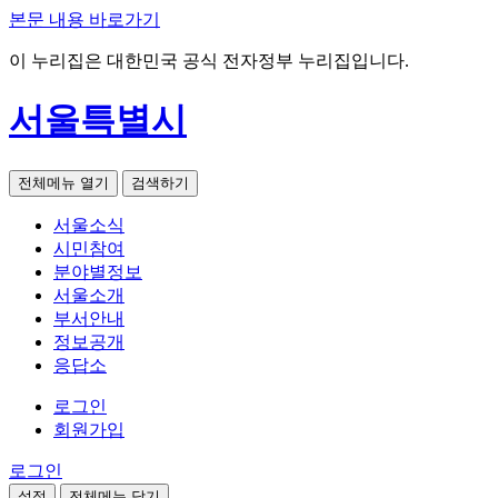
본문 내용 바로가기
이 누리집은 대한민국 공식 전자정부 누리집입니다.
서울특별시
전체메뉴 열기
검색하기
서울소식
시민참여
분야별정보
서울소개
부서안내
정보공개
응답소
로그인
회원가입
로그인
설정
전체메뉴 닫기