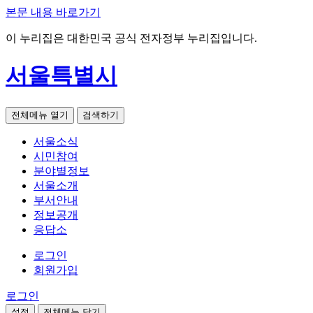
본문 내용 바로가기
이 누리집은 대한민국 공식 전자정부 누리집입니다.
서울특별시
전체메뉴 열기
검색하기
서울소식
시민참여
분야별정보
서울소개
부서안내
정보공개
응답소
로그인
회원가입
로그인
설정
전체메뉴 닫기