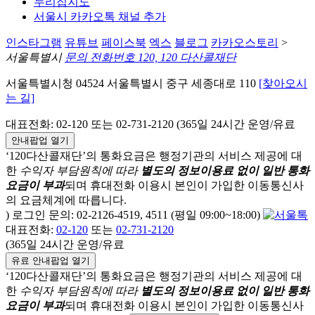
누리집지도
서울시 카카오톡 채널 추가
인스타그램
유튜브
페이스북
엑스
블로그
카카오스토리
>
서울특별시
문의 전화번호 120, 120 다산콜재단
서울특별시청 04524 서울특별시 중구 세종대로 110
[찾아오시
는 길]
대표전화: 02-120 또는 02-731-2120 (365일 24시간 운영/유료
안내팝업 열기
‘120다산콜재단’의 통화요금은 행정기관의 서비스 제공에 대
한
수익자 부담원칙에 따라
별도의 정보이용료 없이 일반 통화
요금이 부과
되며
휴대전화 이용시 본인이 가입한 이동통신사
의 요금체계에 따릅니다.
) 로그인 문의: 02-2126-4519, 4511 (평일 09:00~18:00)
대표전화:
02-120
또는
02-731-2120
(365일 24시간 운영/유료
유료 안내팝업 열기
‘120다산콜재단’의 통화요금은 행정기관의 서비스 제공에 대
한
수익자 부담원칙에 따라
별도의 정보이용료 없이 일반 통화
요금이 부과
되며
휴대전화 이용시 본인이 가입한 이동통신사