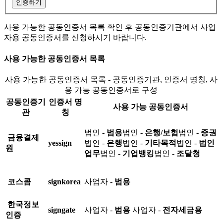
인증하기
사용 가능한 공동인증서 목록 확인 후 공동인증기관에서 사업
자용 공동인증서를 신청하시기 바랍니다.
사용 가능한 공동인증서 목록
사용 가능한 공동인증서 목록 - 공동인증기관, 인증서 명칭, 사
용 가능 공동인증서로 구성
공동인증기
인증서 명
사용 가능 공동인증서
관
칭
법인 -
범용
법인 -
은행/보험
법인 -
증권
금융결제
yessign
법인 -
은행
법인 -
기타목적
법인 -
법인
원
업무
법인 -
기업뱅킹
법인 -
조달청
코스콤
signkorea
사업자 -
범용
한국정보
signgate
사업자 -
범용
사업자 -
전자세금용
인증