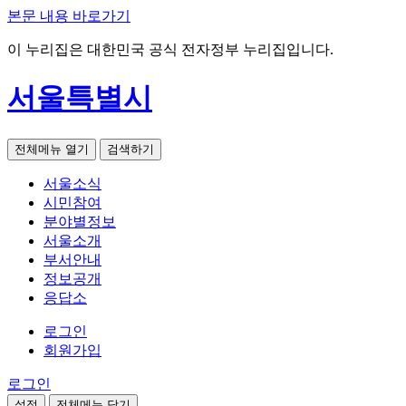
본문 내용 바로가기
이 누리집은 대한민국 공식 전자정부 누리집입니다.
서울특별시
전체메뉴 열기
검색하기
서울소식
시민참여
분야별정보
서울소개
부서안내
정보공개
응답소
로그인
회원가입
로그인
설정
전체메뉴 닫기