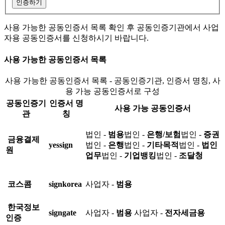
인증하기
사용 가능한 공동인증서 목록 확인 후 공동인증기관에서 사업
자용 공동인증서를 신청하시기 바랍니다.
사용 가능한 공동인증서 목록
사용 가능한 공동인증서 목록 - 공동인증기관, 인증서 명칭, 사
용 가능 공동인증서로 구성
공동인증기
인증서 명
사용 가능 공동인증서
관
칭
법인 -
범용
법인 -
은행/보험
법인 -
증권
금융결제
yessign
법인 -
은행
법인 -
기타목적
법인 -
법인
원
업무
법인 -
기업뱅킹
법인 -
조달청
코스콤
signkorea
사업자 -
범용
한국정보
signgate
사업자 -
범용
사업자 -
전자세금용
인증