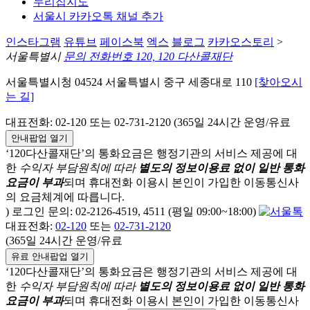
누리집지도
서울시 카카오톡 채널 추가
인스타그램
유튜브
페이스북
엑스
블로그
카카오스토리
>
서울특별시
문의 전화번호 120, 120 다산콜재단
서울특별시청 04524 서울특별시 중구 세종대로 110
[찾아오시
는 길]
대표전화: 02-120 또는 02-731-2120 (365일 24시간 운영/유료
안내팝업 열기
‘120다산콜재단’의 통화요금은 행정기관의 서비스 제공에 대
한
수익자 부담원칙에 따라
별도의 정보이용료 없이 일반 통화
요금이 부과
되며
휴대전화 이용시 본인이 가입한 이동통신사
의 요금체계에 따릅니다.
) 로그인 문의: 02-2126-4519, 4511 (평일 09:00~18:00)
대표전화:
02-120
또는
02-731-2120
(365일 24시간 운영/유료
유료 안내팝업 열기
‘120다산콜재단’의 통화요금은 행정기관의 서비스 제공에 대
한
수익자 부담원칙에 따라
별도의 정보이용료 없이 일반 통화
요금이 부과
되며
휴대전화 이용시 본인이 가입한 이동통신사