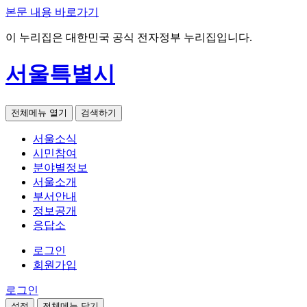
본문 내용 바로가기
이 누리집은 대한민국 공식 전자정부 누리집입니다.
서울특별시
전체메뉴 열기
검색하기
서울소식
시민참여
분야별정보
서울소개
부서안내
정보공개
응답소
로그인
회원가입
로그인
설정
전체메뉴 닫기