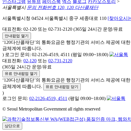
인스타그램
유튜브
페이스북
엑스
블로그
카카오스토리
>
서울특별시
문의 전화번호 120, 120 다산콜재단
서울특별시청 04524 서울특별시 중구 세종대로 110
[찾아오시는
대표전화: 02-120 또는 02-731-2120 (365일 24시간 운영/유료
안내팝업 열기
‘120다산콜재단’의 통화요금은 행정기관의 서비스 제공에 대
금체계에 따릅니다.
) 로그인 문의: 02-2126-4519, 4511 (평일 09:00~18:00)
대표전화:
02-120
또는
02-731-2120
(365일 24시간 운영/유료
유료 안내팝업 열기
‘120다산콜재단’의 통화요금은 행정기관의 서비스 제공에 대
금체계에 따릅니다.
유료 안내팝업 닫기
)
로그인 문의:
02-2126-4519, 4511
(평일 09:00~18:00)
© Seoul Metropolitan Government all rights reserved
상단으로