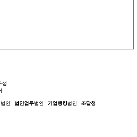
구성
서
적
법인 -
법인업무
법인 -
기업뱅킹
법인 -
조달청