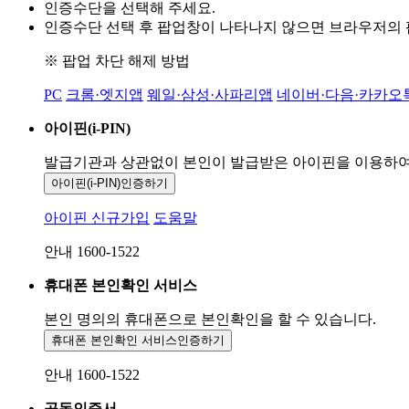
인증수단을 선택해 주세요.
인증수단 선택 후 팝업창이 나타나지 않으면 브라우저의
※ 팝업 차단 해제 방법
PC
크롬·엣지앱
웨일·삼성·사파리앱
네이버·다음·카카오
아이핀(i-PIN)
발급기관과 상관없이 본인이 발급받은
아이핀을 이용하
아이핀(i-PIN)
인증하기
아이핀 신규가입
도움말
안내 1600-1522
휴대폰 본인확인 서비스
본인 명의의 휴대폰으로
본인확인을 할 수 있습니다.
휴대폰 본인확인 서비스
인증하기
안내 1600-1522
공동인증서