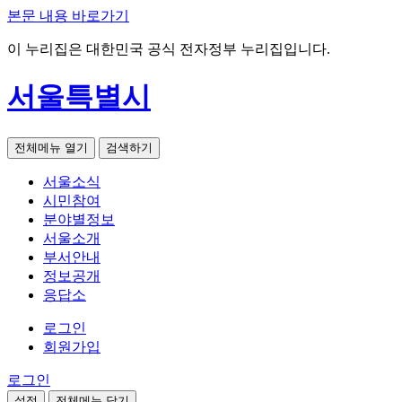
본문 내용 바로가기
이 누리집은 대한민국 공식 전자정부 누리집입니다.
서울특별시
전체메뉴 열기
검색하기
서울소식
시민참여
분야별정보
서울소개
부서안내
정보공개
응답소
로그인
회원가입
로그인
설정
전체메뉴 닫기