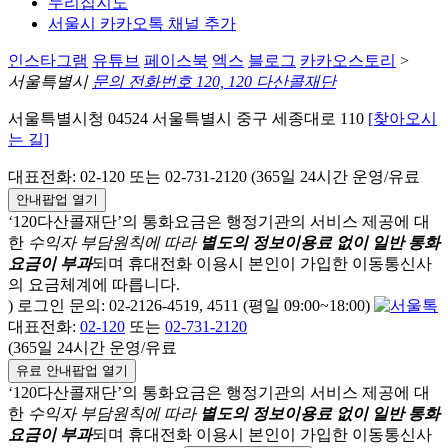
누리집지도
서울시 카카오톡 채널 추가
인스타그램
유튜브
페이스북
엑스
블로그
카카오스토리
>
서울특별시
문의 전화번호 120, 120 다산콜재단
서울특별시청 04524 서울특별시 중구 세종대로 110
[찾아오시
는 길]
대표전화: 02-120 또는 02-731-2120 (365일 24시간 운영/유료
안내팝업 열기
‘120다산콜재단’의 통화요금은 행정기관의 서비스 제공에 대
한
수익자 부담원칙에 따라
별도의 정보이용료 없이 일반 통화
요금이 부과
되며
휴대전화 이용시 본인이 가입한 이동통신사
의 요금체계에 따릅니다.
) 로그인 문의: 02-2126-4519, 4511 (평일 09:00~18:00)
대표전화:
02-120
또는
02-731-2120
(365일 24시간 운영/유료
유료 안내팝업 열기
‘120다산콜재단’의 통화요금은 행정기관의 서비스 제공에 대
한
수익자 부담원칙에 따라
별도의 정보이용료 없이 일반 통화
요금이 부과
되며
휴대전화 이용시 본인이 가입한 이동통신사