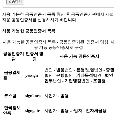
인증하기
사용 가능한 공동인증서 목록 확인 후 공동인증기관에서 사업
자용 공동인증서를 신청하시기 바랍니다.
사용 가능한 공동인증서 목록
사용 가능한 공동인증서 목록 - 공동인증기관, 인증서 명칭, 사
용 가능 공동인증서로 구성
공동인증기
인증서 명
사용 가능 공동인증서
관
칭
법인 -
범용
법인 -
은행/보험
법인 -
증권
금융결제
yessign
법인 -
은행
법인 -
기타목적
법인 -
법인
원
업무
법인 -
기업뱅킹
법인 -
조달청
코스콤
signkorea
사업자 -
범용
한국정보
signgate
사업자 -
범용
사업자 -
전자세금용
인증