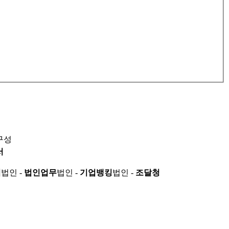
구성
서
적
법인 -
법인업무
법인 -
기업뱅킹
법인 -
조달청