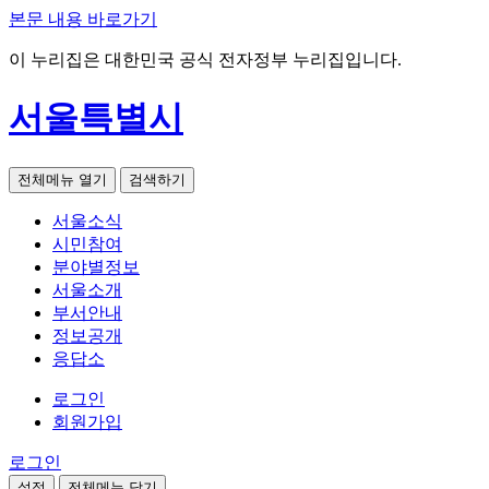
본문 내용 바로가기
이 누리집은 대한민국 공식 전자정부 누리집입니다.
서울특별시
전체메뉴 열기
검색하기
서울소식
시민참여
분야별정보
서울소개
부서안내
정보공개
응답소
로그인
회원가입
로그인
설정
전체메뉴 닫기