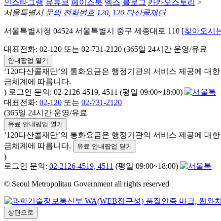
인스타그램
유튜브
페이스북
엑스
블로그
카카오스토리
>
서울특별시
문의 전화번호 120, 120 다산콜재단
서울특별시청 04524 서울특별시 중구 세종대로 110
[찾아오시는
대표전화: 02-120 또는 02-731-2120 (365일 24시간 운영/유료
안내팝업 열기
‘120다산콜재단’의 통화요금은 행정기관의 서비스 제공에 대
금체계에 따릅니다.
) 로그인 문의: 02-2126-4519, 4511 (평일 09:00~18:00)
대표전화:
02-120
또는
02-731-2120
(365일 24시간 운영/유료
유료 안내팝업 열기
‘120다산콜재단’의 통화요금은 행정기관의 서비스 제공에 대
금체계에 따릅니다.
유료 안내팝업 닫기
)
로그인 문의:
02-2126-4519, 4511
(평일 09:00~18:00)
© Seoul Metropolitan Government all rights reserved
상단으로