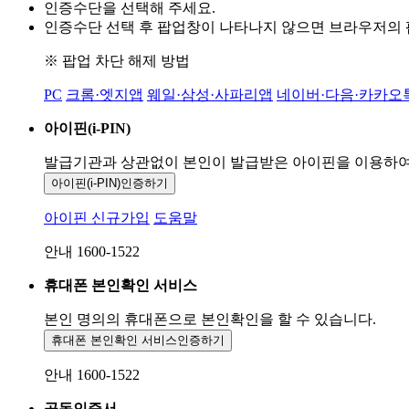
인증수단을 선택해 주세요.
인증수단 선택 후 팝업창이 나타나지 않으면 브라우저의
※ 팝업 차단 해제 방법
PC
크롬·엣지앱
웨일·삼성·사파리앱
네이버·다음·카카오
아이핀(i-PIN)
발급기관과 상관없이 본인이 발급받은
아이핀을 이용하
아이핀(i-PIN)
인증하기
아이핀 신규가입
도움말
안내 1600-1522
휴대폰 본인확인 서비스
본인 명의의 휴대폰으로
본인확인을 할 수 있습니다.
휴대폰 본인확인 서비스
인증하기
안내 1600-1522
공동인증서