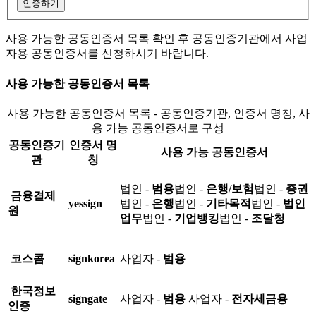
인증하기
사용 가능한 공동인증서 목록 확인 후 공동인증기관에서 사업
자용 공동인증서를 신청하시기 바랍니다.
사용 가능한 공동인증서 목록
사용 가능한 공동인증서 목록 - 공동인증기관, 인증서 명칭, 사
용 가능 공동인증서로 구성
공동인증기
인증서 명
사용 가능 공동인증서
관
칭
법인 -
범용
법인 -
은행/보험
법인 -
증권
금융결제
yessign
법인 -
은행
법인 -
기타목적
법인 -
법인
원
업무
법인 -
기업뱅킹
법인 -
조달청
코스콤
signkorea
사업자 -
범용
한국정보
signgate
사업자 -
범용
사업자 -
전자세금용
인증