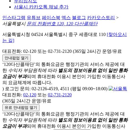
누리집지도
서울시 카카오톡 채널 추가
인스타그램
유튜브
페이스북
엑스
블로그
카카오스토리
>
서울특별시
문의 전화번호 120, 120 다산콜재단
서울특별시청 04524 서울특별시 중구 세종대로 110
[찾아오시
는 길]
대표전화: 02-120 또는 02-731-2120 (365일 24시간 운영/유료
안내팝업 열기
‘120다산콜재단’의 통화요금은 행정기관의 서비스 제공에 대
한
수익자 부담원칙에 따라
별도의 정보이용료 없이 일반 통화
요금이 부과
되며
휴대전화 이용시 본인이 가입한 이동통신사
의 요금체계에 따릅니다.
) 로그인 문의: 02-2126-4519, 4511 (평일 09:00~18:00)
대표전화:
02-120
또는
02-731-2120
(365일 24시간 운영/유료
유료 안내팝업 열기
‘120다산콜재단’의 통화요금은 행정기관의 서비스 제공에 대
한
수익자 부담원칙에 따라
별도의 정보이용료 없이 일반 통화
요금이 부과
되며
휴대전화 이용시 본인이 가입한 이동통신사