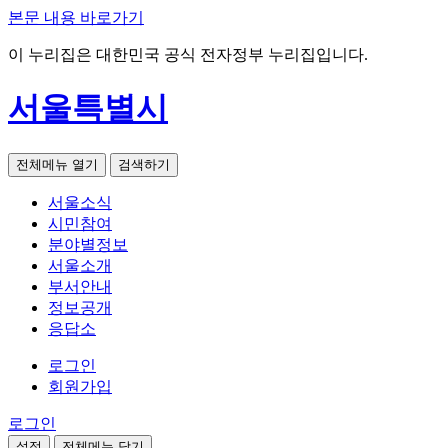
본문 내용 바로가기
이 누리집은 대한민국 공식 전자정부 누리집입니다.
서울특별시
전체메뉴 열기
검색하기
서울소식
시민참여
분야별정보
서울소개
부서안내
정보공개
응답소
로그인
회원가입
로그인
설정
전체메뉴 닫기